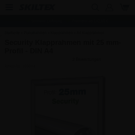
Schnelle Lieferung
Frachtfrei ab
142,80
€
Startseite
»
Plakatrahmen
»
Klapprahmen
»
A4 Klapprahmen
Security Klapprahmen mit 25 mm-
Profil - DIN A4
Artikel-Nr.:
2090A4