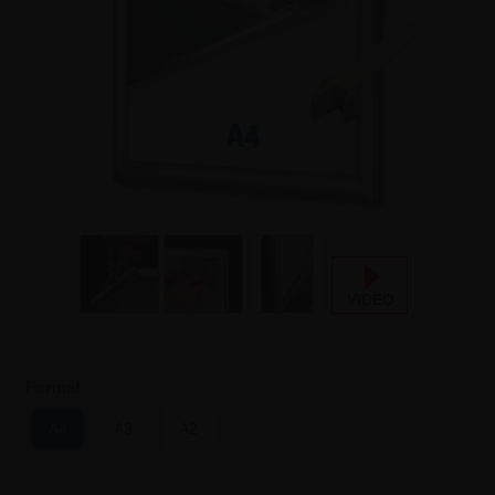
Format
A4
A3
A2