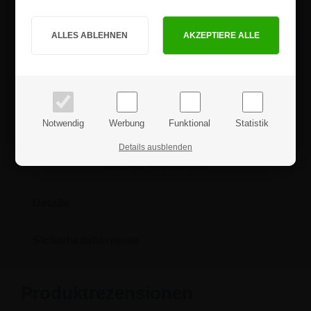
ist.
Sind Sie Privat- oder Geschäftskunde?
Diese einbruchssicheren Klapprahmen werden mit Schrauben und
Dübeln zur Wandmontage geliefert.
PRIVATKUNDE
GESCHÄFTSKUNDE
Zu beachten: Diese Rahmen können NICHT ohne
Rahmenöffner
geöffnet werden! Diese sind als Zubehör erhältlich. Wir versenden
keine Öffner zu jedem Rahmen, da die Rahmen im durchschnitt in
Preise inkl. MwSt.
Preise exkl. MwSt.
höheren Mengen bestellt werden und es wäre somit eine große
Plastikverschwendung, da die allermeisten Rahmenöffner im Müll
landen.
Notwendig
Werbung
Funktional
Statistik
Details ausblenden
Wenn Sie weitere Fragen haben sollten, können Sie sich
gerne an uns wenden.
Details
Sicherheitshinweise
Produktrezensionen