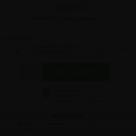
11,84 €
Inkl. MwSt. -
exkl. MwSt. anzeigen
11,84 €
11,84 €
Kombinierbar mit
Rahmenöffner für 25/32mm
2,32 €
Security Klapprahmen
11,84 €
Anzahl
11,84 €
Mengenrabatt
Menge
Preis/stk:
Sparen:
1 Stk
11,84
-