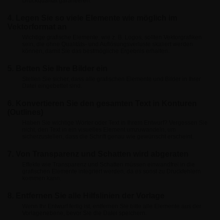
Druckqualität garantieren.
4. Legen Sie so viele Elemente wie möglich im
Vektorformat an
Wichtige grafische Elemente, wie z. B. Logos, sollten Vektorgrafiken
sein, die ohne Qualitäts- und Auflösungsverluste skaliert werden
können, damit Sie das bestmögliche Ergebnis erhalten.
5. Betten Sie Ihre Bilder ein
Stellen Sie sicher, dass alle grafischen Elemente und Bilder in Ihrer
Datei eingebettet sind.
6. Konvertieren Sie den gesamten Text in Konturen
(Outlines)
Haben Sie wichtige Wörter oder Text in Ihrem Entwurf? Vergessen Sie
nicht, den Text in ein visuelles Element umzuwandeln, um
sicherzustellen, dass die Schrift genau wie gewünscht erscheint.
7. Von Transparenz und Schatten wird abgeraten
Effekte wie Transparenz und Schatten müssen einwandfrei in die
grafischen Elemente integriert werden, da es sonst zu Druckfehlern
kommen kann.
8. Entfernen Sie alle Hilfslinien der Vorlage
Wenn Ihr Entwurf fertig ist, entfernen Sie bitte alle Elemente aus der
Vorlagenebene, bevor Sie die Datei speichern.