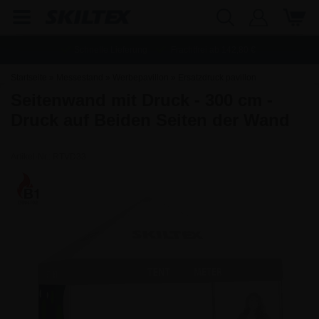
Schnelle Lieferung
Frachtfrei ab
142,80
€
Startseite
»
Messestand
»
Werbepavillon
»
Ersatzdruck pavillon
Seitenwand mit Druck - 300 cm -
Druck auf Beiden Seiten der Wand
Artikel-Nr.:
RTVD33