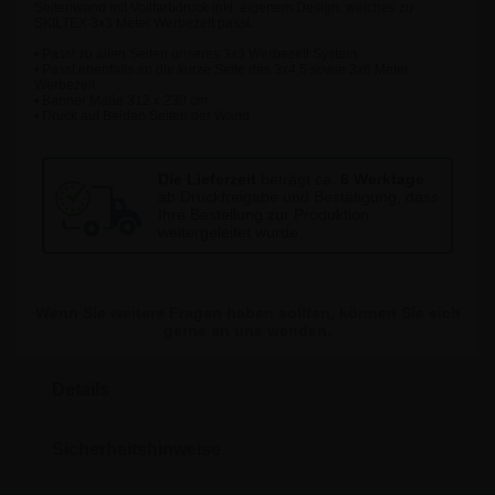
Seitenwand mit Vollfarbdruck inkl. eigenem Design, welches zu
SKILTEX 3x3 Meter Werbezelt passt.
• Passt zu allen Seiten unseres 3x3 Werbezelt System
• Passt ebenfalls an die kurze Seite des 3x4,5 sowie 3x6 Meter
Werbezelt
• Banner Maße 312 x 230 cm
• Druck auf Beiden Seiten der Wand
Die Lieferzeit
beträgt ca.
6 Werktage
ab Druckfreigabe und Bestätigung, dass
Ihre Bestellung zur Produktion
weitergeleitet wurde.
Wenn Sie weitere Fragen haben sollten, können Sie sich
gerne an uns wenden.
Details
Sicherheitshinweise