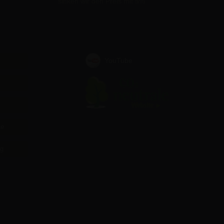
sinken wir den Preis mit 5%
YouTube
te
ag