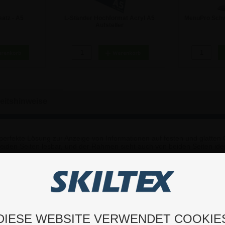
satz - A5
L-Ständer Hochformat Acryl A5
MenuPro Schwa
Aufsteller
€
3,92 €
6
eitshinweise
fekte Lösung zur Anzeige von Informationen auf festen und glatten 
eiden Seiten lesbar, und der Rahmen sieht auch von beiden Seiten ide
ssen.
DIESE WEBSITE VERWENDET COOKIE
chnell angebracht und ausgetauscht werden.