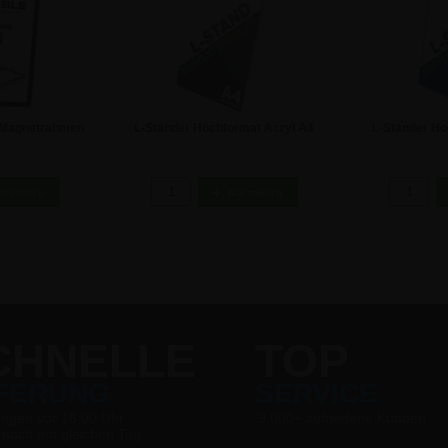
 Magnetrahmen
L-Ständer Hochformat Acryl A4
L-Ständer Ho
arz - 2er-Pack
Aufsteller
Au
 €
4,50 €
CHNELLE
TOP
EFERUNG
SERVICE
ungen vor 16:00 Uhr
9.000+ zufriedene Kunden
 noch am gleichen Tag