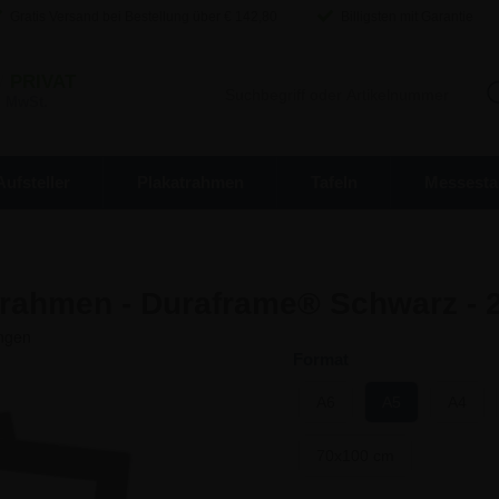
Gratis Versand bei Bestellung über €
142,80
Billigsten mit Garantie
/
PRIVAT
. MwSt.
Aufsteller
Plakatrahmen
Tafeln
Messesta
rahmen - Duraframe® Schwarz - 
Format
A6
A5
A4
70x100 cm