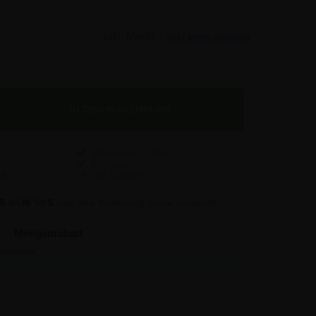
Inkl. MwSt. -
exkl. MwSt. anzeigen
Versand nur
7,95
€
Preisgarantie
Top Service
S
04
M
49
S
wird Ihre Bestellung heute versandt!
Mengenrabatt
reis/stk:
Sparen:
18,98
-
18,16
8,20
17,36
162,00
16,56
605,00