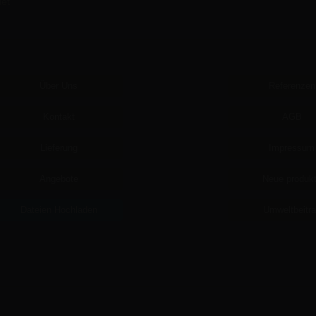
det
Über Uns
Referenzen
Kontakt
AGB
Lieferung
Impressum
Angebote
Neue produk
Dateien Hochladen
Umweltbeitr