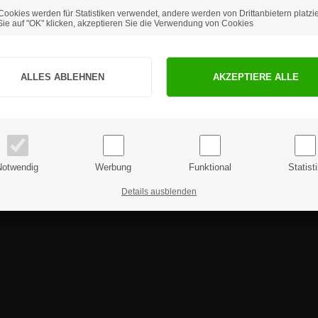
ntal verwendet werden und sind eine super-professionelle und elegant
or der Montage Fett und Feuchtigkeit.
Cookies werden für Statistiken verwendet, andere werden von Drittanbietern platzie
ie auf "OK" klicken, akzeptieren Sie die Verwendung von Cookies
Sind Sie Privat- oder Geschäftskunde?
ie weitere Fragen haben sollten, können Sie sich gerne an uns 
PRIVATKUNDE
GESCHÄFTSKUNDE
Preise inkl. MwSt.
Preise exkl. MwSt.
Notwendig
Werbung
Funktional
Statist
Details ausblenden