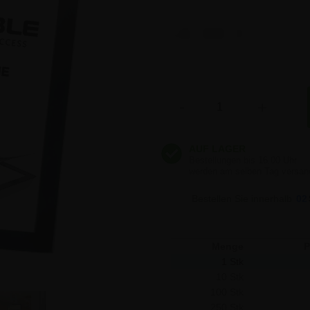
18,98 €
18,98 €
Anzahl
-
+
18,98 €
18,98 €
Bestellen Sie innerhalb
02
Menge
P
1 Stk
10 Stk
100 Stk
250 Stk