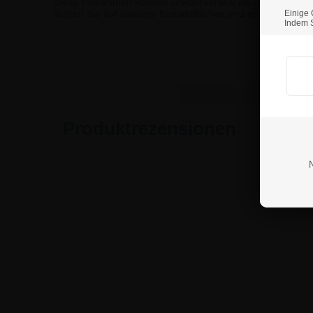
Diese Inforahmen können sowohl vertikal als auch horizo
Achten Sie auf saubere Kontaktflächen und entfernen Sie v
Einige 
Indem S
Wenn S
Produktrezensionen