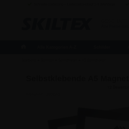
Schnelle Lieferung – Lieferzeit beträgt 1-3 Werktage
GESCHÄFT
Alle Preise inkl
Alle Kategorien A-Z
Schilder
»
»
»
Startseite
Schilder
Schildhalter
A5 Schildhalter
Selbstklebende A5 Magnet
Artikel-Nr.:
2800A5