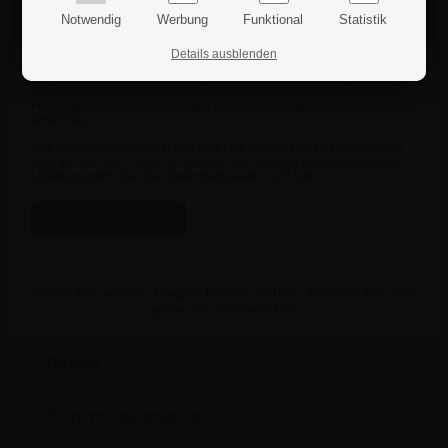
auf einen USB-Stick kopieren, der auf der Rückseite der Tafel
Notwendig
Werbung
Funktional
Statistik
eingesteckt wird. Anschließend können Sie die Media-Datei entweder
auf die eingebaute 16 GB (10 GB Verfügbar)-Festplatte übertragen
oder direkt vom USB-Stick aus streamen.
Details ausblenden
Ihre Media-Dateien laufen automatisch in einer flotten Diashow ab, bei
der u. a. Geschwindigkeit, Übergänge, Größe und Richtung eingestellt
werden kann.
Für fortgeschrittene Benutzer gibt es auch einen WIFI und Ethernet-
Anschluss.
Alle digitalen Werbetafeln von SKILTEX eignen sich für Dauerbetrieb
rund um die Uhr, 7 Tage die Woche, und besitzen ein hochmodernes
Lüftungssystem, das die Systemtemperatur kühl hält.
BENUTZERHANDBUCH
Wenn Sie weitere Fragen haben sollten, können Sie sich
gerne an uns wenden.
Details
Sicherheitshinweise