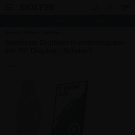
Schnelle Lieferung
Frachtfrei ab
142,80
€
Startseite
»
Schilder
»
Digital Signage
Spectrum Digitaler Kundenstopper
mit 43" Display - Schwarz
Artikel-Nr.:
662B43