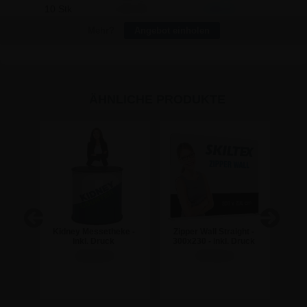
10 Stk
1.624,58
1.008,60
Mehr?
Angebot einholen
ÄHNLICHE PRODUKTE
e
Kidney Messetheke -
Zipper Wall Straight -
BU
5"
Inkl. Druck
300x230 - Inkl. Druck
Bann
235,62 €
474,81 €