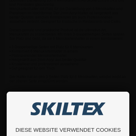
optimalen Darstellung von 6 Menükarten in A6 Größe (10,5 x 14,8 cm)
und Preislisten gleichzeitig.
Menükartenhalter mit Platz für die Darstellung von 6 Menükarten und
Preislisten im Hochformat. Der 2mm Acryl Halter ist hergestellt aus
bester Qualität, welches Kristallklares als auch Professionelles
aussehen verleiht. Geeignet für Esstische in Restaurants und Cafés.
Dieses geniale und praktische Produkt ist die ultimative Art,
Menükarten zu präsentieren. Mit ihren 3 doppelseitigen Seiten sparen
Sie Platz und Geld, da sie 6 Menükartenhalter in einem kombinieren!
• 3 Doppelseitige Seiten mit Platz für 6 Menükarten
• Kombiniert 6 Menükartenhalter in einem
• Platzsparender Menükartenhalter
• Hergestellt aus 2mm Acryl aus bester Qualität
• Krystallklar und professionell aussehend
• Gut geeignet für den Tisch
Der Halter hat an den 3 Seiten Platz für 6 Menükarten, welche leicht an
der oberen Seite eingeführt werden.
Wenn Sie weitere Fragen haben sollten, können Sie sich
gerne an uns wenden.
Details
DIESE WEBSITE VERWENDET COOKIES