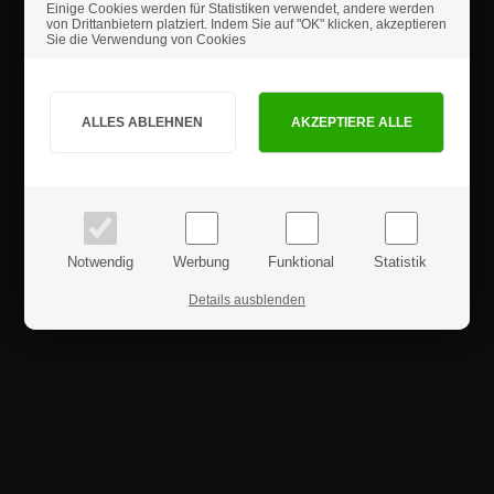
Einige Cookies werden für Statistiken verwendet, andere werden
Sicherheitshinweise
von Drittanbietern platziert. Indem Sie auf "OK" klicken, akzeptieren
Sie die Verwendung von Cookies
Sind Sie Privat- oder Geschäftskunde?
Produktrezensionen
PRIVATKUNDE
GESCHÄFTSKUNDE
Preise inkl. MwSt.
Preise exkl. MwSt.
Notwendig
Werbung
Funktional
Statistik
Details ausblenden