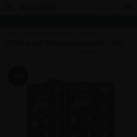
Schnelle Lieferung
Frachtfrei ab
142,80
€
Startseite
»
Aufsteller
»
Menükartenhalter
»
Menühalter A6
STAR Acryl Menükartenhalter - A6
Artikel-Nr.:
3620A6
-50%