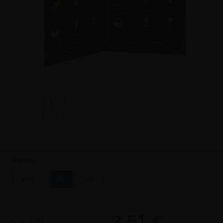
Format
M65
A6
A5
3,51 €
(bevor
7,01
)