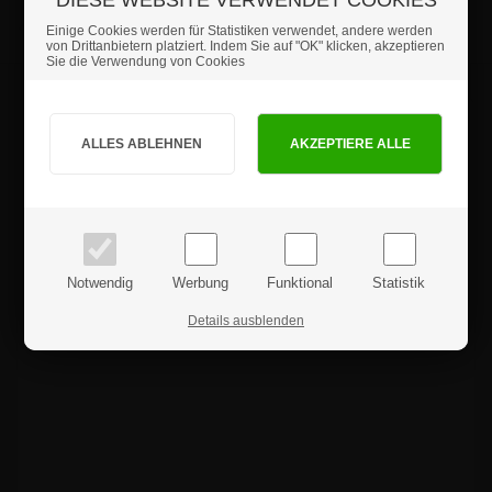
Einige Cookies werden für Statistiken verwendet, andere werden
von Drittanbietern platziert. Indem Sie auf "OK" klicken, akzeptieren
Sie die Verwendung von Cookies
Sind Sie Privat- oder Geschäftskunde?
Produktrezensionen
PRIVATKUNDE
GESCHÄFTSKUNDE
Preise inkl. MwSt.
Preise exkl. MwSt.
Notwendig
Werbung
Funktional
Statistik
Details ausblenden