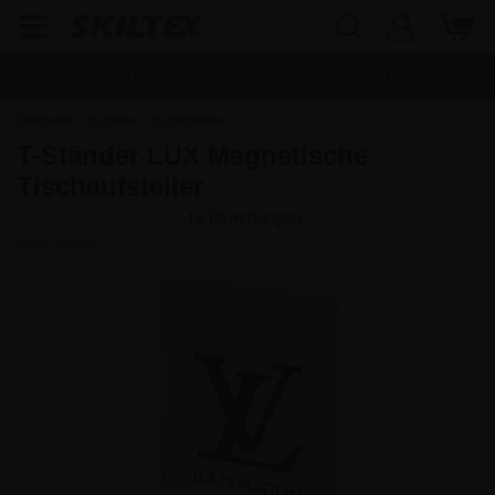
Schnelle Lieferung
Frachtfrei ab
142,80
€
Startseite
»
Schilder
»
Schildhalter
T-Ständer LUX Magnetische
Tischaufsteller
Art.nr.:
3350M