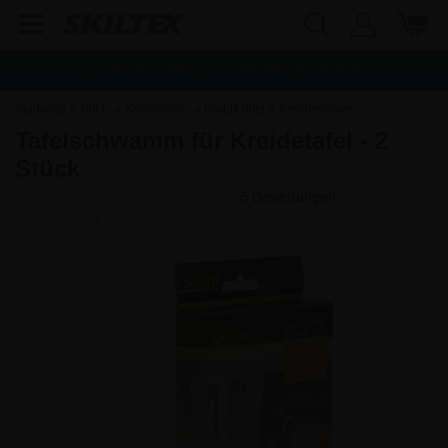
Schnelle Lieferung
Frachtfrei ab
142,80
€
Startseite
»
Tafeln
»
Kreidetafeln
»
Kreidestifte & Kreidemarker
Tafelschwamm für Kreidetafel - 2
Stück
Artikel-Nr.:
1992