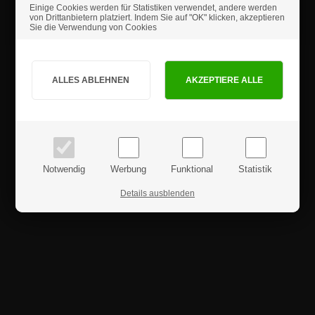
Einige Cookies werden für Statistiken verwendet, andere werden
Sicherheitshinweise
von Drittanbietern platziert. Indem Sie auf "OK" klicken, akzeptieren
Sie die Verwendung von Cookies
Sind Sie Privat- oder Geschäftskunde?
Produktrezensionen
PRIVATKUNDE
GESCHÄFTSKUNDE
Preise inkl. MwSt.
Preise exkl. MwSt.
Notwendig
Werbung
Funktional
Statistik
Details ausblenden