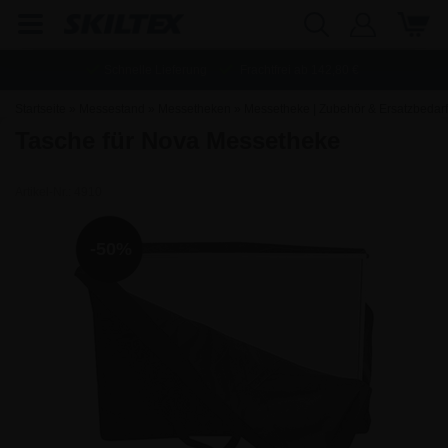
Schnelle Lieferung
Frachtfrei ab
142,80
€
Startseite
»
Messestand
»
Messetheken
»
Messetheke | Zubehör & Ersatzbedarf
Tasche für Nova Messetheke
Artikel-Nr.:
4910
-50%