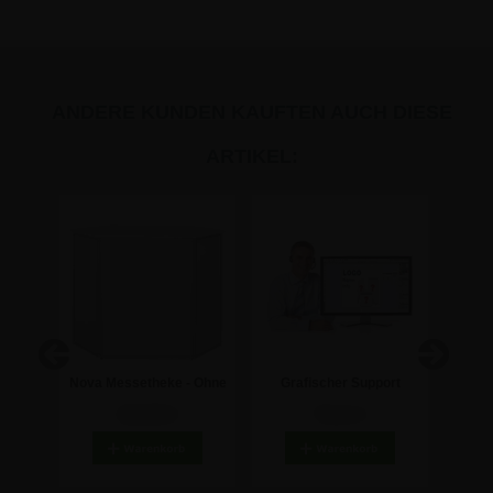
ANDERE KUNDEN KAUFTEN AUCH DIESE
ARTIKEL:
Inkl.
Nova Messetheke - Ohne
Grafischer Support
Acryl 
Druck
318,86 €
70,21 €