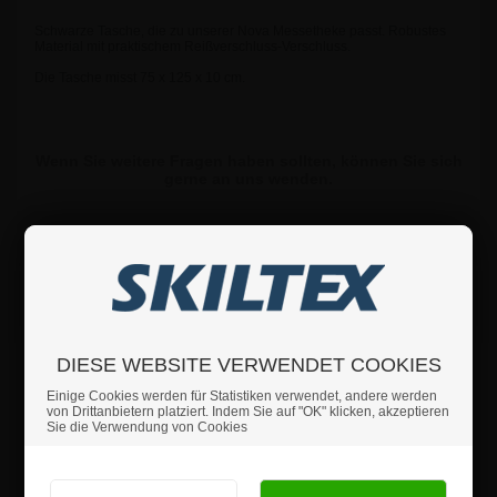
Schwarze Tasche, die zu unserer Nova Messetheke passt. Robustes
Material mit praktischem Reißverschluss-Verschluss.
Die Tasche misst 75 x 125 x 10 cm.
Wenn Sie weitere Fragen haben sollten, können Sie sich
gerne an uns wenden.
Details
Sicherheitshinweise
DIESE WEBSITE VERWENDET COOKIES
Produktrezensionen
Einige Cookies werden für Statistiken verwendet, andere werden
von Drittanbietern platziert. Indem Sie auf "OK" klicken, akzeptieren
Sie die Verwendung von Cookies
Sind Sie Privat- oder Geschäftskunde?