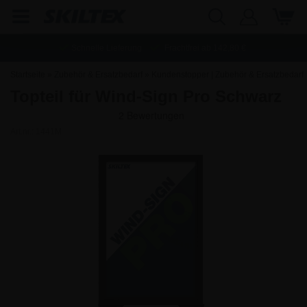
Schnelle Lieferung
Frachtfrei ab
142,80
€
Startseite
»
Zubehör & Ersatzbedarf
»
Kundenstopper | Zubehör & Ersatzbedarf
Topteil für Wind-Sign Pro Schwarz
»
Pro series Ersatzbedarf
Art.nr.:
1441M