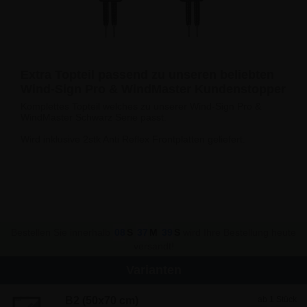
Extra Topteil passend zu unseren beliebten
Wind-Sign Pro & WindMaster Kundenstopper
Komplettes Topteil welches zu unserer Wind-Sign Pro &
WindMaster Schwarz Serie passt.
Wird inklusive 2stk Anti Reflex Frontplatten geliefert.
Bestellen Sie innerhalb
08
S
37
M
39
S
wird Ihre Bestellung heute
versandt!
Varianten
B2 (50x70 cm)
ab 1 Stück