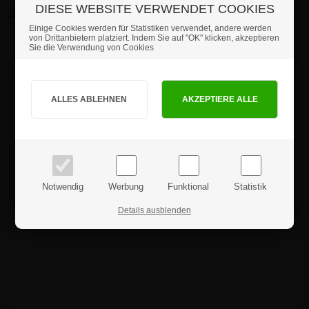
105,91 €
DIESE WEBSITE VERWENDET COOKIES
Artikel-Nr.: AF202
Einige Cookies werden für Statistiken verwendet, andere werden
von Drittanbietern platziert. Indem Sie auf "OK" klicken, akzeptieren
Sie die Verwendung von Cookies
Sind Sie Privat- oder Geschäftskunde?
Produktrezensionen
PRIVATKUNDE
GESCHÄFTSKUNDE
Preise inkl. MwSt.
Preise exkl. MwSt.
Notwendig
Werbung
Funktional
Statistik
Details ausblenden