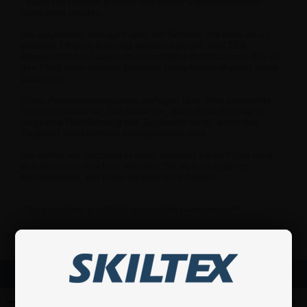
- Kann mit Pfosten anderer bekannter Markenhersteller
kombiniert werden.
Die Zugbänder verfügen über ein Schloss, mit dem sie an
anderen Pfosten befestigt werden können. SKILTEX
Absperrständer haben ein universelles Bandschloss, das zu
den Produkten anderer beliebter Gurtpfosten-Marken passt –
garantiert!
Diese Personenleitsysteme verfügen über eine avancierte
Sicherheitsbremse. Das bedeutet, dass diese Bremse für
langsame Rückführung des Zugbands sorgt, wenn das
Zugband versehentlich fallengelassen wird.
Sie wollen ein Zugband in einer anderen Farbe? Das lässt
sich durchaus machen! Wenden Sie sich an unseren
Kundendienst, um mehr darüber zu erfahren.
**Zu beachten, pro Stück nur ein Absperrständer**
Bestellen Sie innerhalb
19
S
21
M
56
S
wird Ihre Bestellung morgen
versandt!
Varianten
Schwarz Gurtband
ab 1 Stück