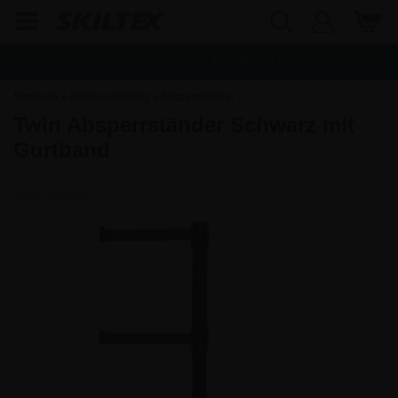
Schnelle Lieferung
Frachtfrei ab
142,80
€
Startseite
»
Büroausstattung
»
Absperrständer
Twin Absperrständer Schwarz mit
Gurtband
Art.nr.:
AF203M