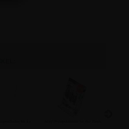
KEL:
spekthalter für 3 x
Acryl Prospekthalter für den Tisch
ECO 
A5
- DIN A4