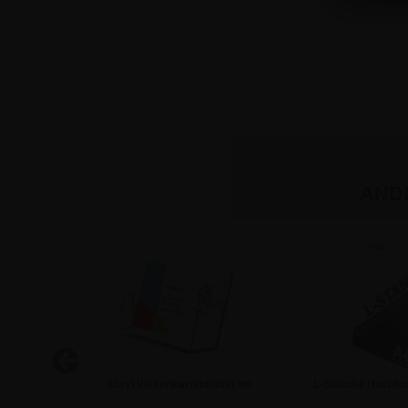
AND
 4 Fächern
Acryl Visitenkartenhalter im
L-Ständer Hochfo
Querformat
Aufstel