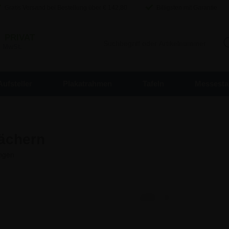
Gratis Versand bei Bestellung über €
142,80
Billigsten mit Garantie
/
PRIVAT
. MwSt.
Aufsteller
Plakatrahmen
Tafeln
Messesta
Fächern
7,49 €