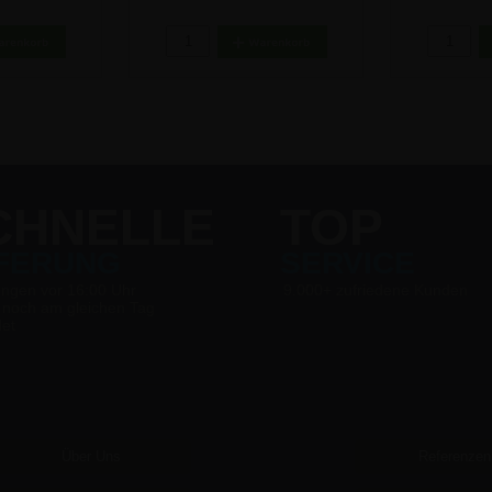
€
4,70 €
1
CHNELLE
TOP
EFERUNG
SERVICE
ungen vor 16:00 Uhr
9.000+ zufriedene Kunden
 noch am gleichen Tag
det
Über Uns
Referenzen