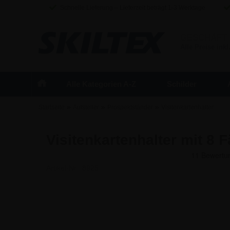
Schnelle Lieferung – Lieferzeit beträgt 1-3 Werktage
GESCHÄFT
Alle Preise inkl
Alle Kategorien A-Z
Schilder
»
»
»
Startseite
Aufsteller
Prospektständer
Visitenkartenhalter
Visitenkartenhalter mit 8 
Artikel-Nr.:
8925