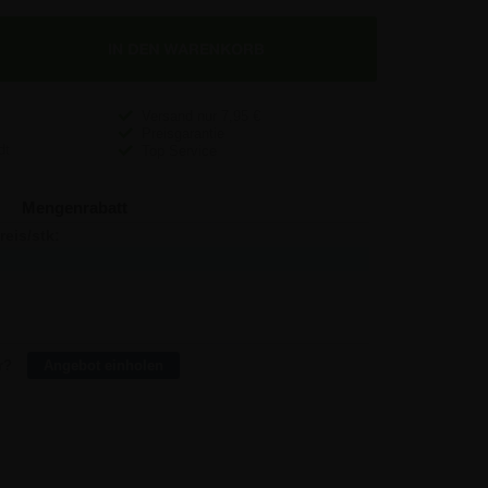
Versand nur
7,95
€
Preisgarantie
Top Service
Mengenrabatt
reis/stk:
Sparen:
7,49
-
6,85
6,40
5,74
87,50
5,41
520,00
r?
Angebot einholen