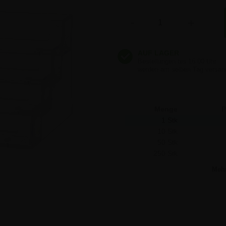
7,49 €
Anzahl
-
+
7,49 €
7,49 €
Menge
P
1 Stk
10 Stk
50 Stk
250 Stk
Meh