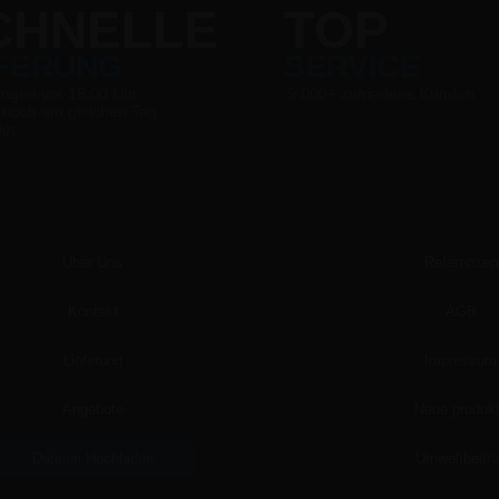
CHNELLE
TOP
EFERUNG
SERVICE
ungen vor 16:00 Uhr
9.000+ zufriedene Kunden
 noch am gleichen Tag
det
Über Uns
Referenzen
Kontakt
AGB
Lieferung
Impressum
Angebote
Neue produk
Dateien Hochladen
Umweltbeitr