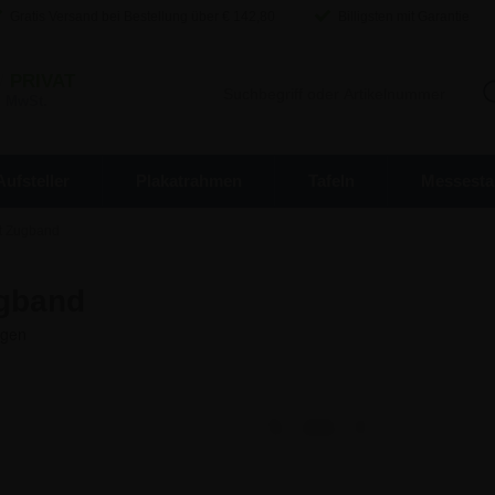
Gratis Versand bei Bestellung über €
142,80
Billigsten mit Garantie
/
PRIVAT
. MwSt.
Aufsteller
Plakatrahmen
Tafeln
Messesta
t Zugband
gband
9,46 €