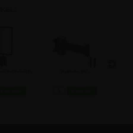
KEL:
men Hochformat für
WallMaster 300 -
Absperr
änder - Schwarz
Wandgurtkassette - Schwarz
5,64 €
47,47 €
Gurtband