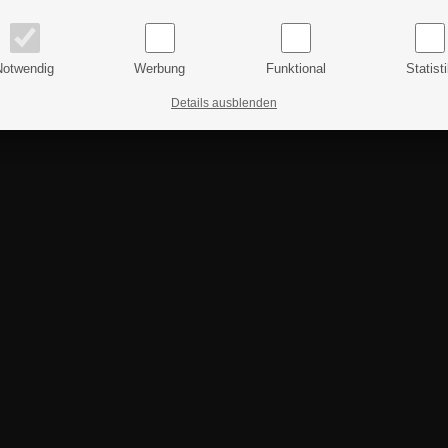
Preise inkl. MwSt.
Preise exkl. MwSt.
Notwendig
Werbung
Funktional
Statist
Details ausblenden