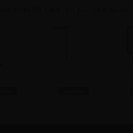
ERE KUNDEN KAUFTEN AUCH DIESE ARTI
perrständer -
Absperrständer - Schwarz
A4 Plakatrah
z Gurtband
Gurtband
Absperrst
 €
77,35 €
3