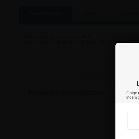
Beschreibung
Details
Sicherh
Wandhalterung für Absperrsysteme.
Dieser Wandbeschlag bietet die Möglichkeit, das Band von
Wenn S
Produktrezensionen
Einige 
Indem S