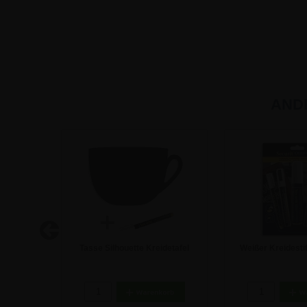
AND
eidetafel
Tasse Silhouette Kreidetafel
Weißer Kreidesti
22,55 €
27,31