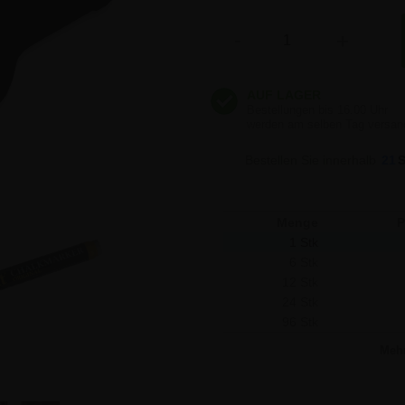
22,55 €
Anzahl
-
+
22,55 €
22,55 €
Bestellen Sie innerhalb
21
22,55 €
Menge
P
1 Stk
6 Stk
12 Stk
24 Stk
96 Stk
Meh