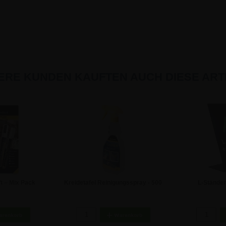
ERE KUNDEN KAUFTEN AUCH DIESE ARTI
ft – Mix Pack
Kreidetafel Reinigungsspray - 500
L-Ständer
ml
Tischaufstell
 €
15,41 €
2