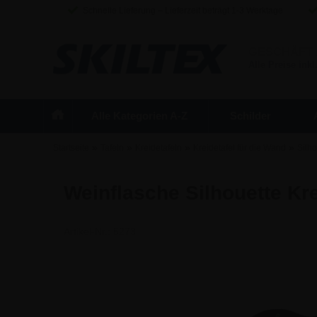
Schnelle Lieferung – Lieferzeit beträgt 1-3 Werktage
GESCHÄFT
Alle Preise inkl
Alle Kategorien A-Z
Schilder
»
»
»
»
Startseite
Tafeln
Kreidetafeln
Kreidetafel für die Wand
Silho
Weinflasche Silhouette Kre
Artikel-Nr.:
5273