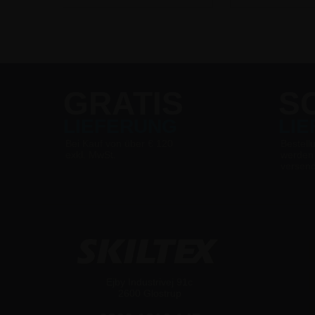
GRATIS
S
LIEFERUNG
LI
Bei Kauf von über € 120
Bestell
exkl. MwSt.
werden
versen
Ejby Industrivej 91c
2600 Glostrup