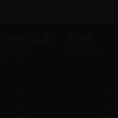
CHNELLE
TOP
EFERUNG
SERVICE
ungen vor 16:00 Uhr
9.000+ zufriedene Kunden
 noch am gleichen Tag
det
Über Uns
Referenzen
Kontakt
AGB
Lieferung
Impressum