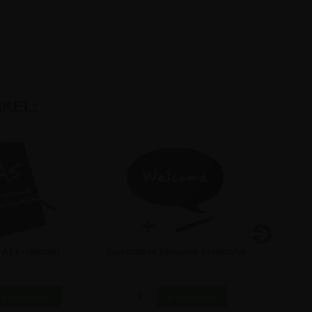
KEL:
 A5 Kreidetafel
Sprechblase Silhouette Kreidetafel
Tafelsch
er - Packung mit 3
2,55 €
22,55 €
Stück