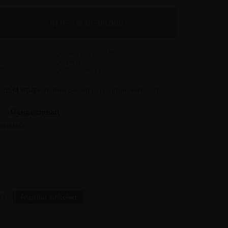
Versand nur
7,95
€
Preisgarantie
Top Service
S
51
M
60
S
wird Ihre Bestellung morgen versandt!
Mengenrabatt
reis/stk:
Sparen:
22,55
-
20,55
12,00
19,60
35,40
18,64
93,84
18,00
436,80
r?
Angebot einholen