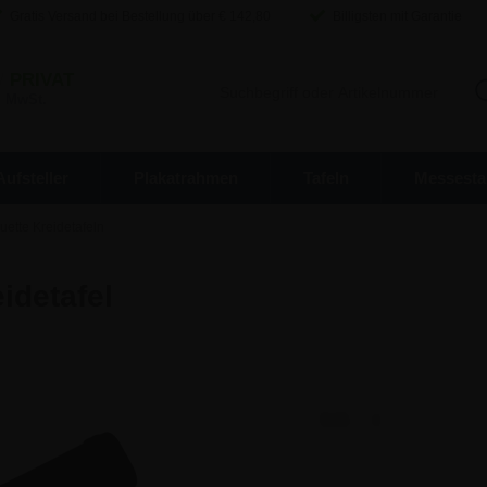
Gratis Versand bei Bestellung über €
142,80
Billigsten mit Garantie
/
PRIVAT
. MwSt.
Aufsteller
Plakatrahmen
Tafeln
Messesta
uette Kreidetafeln
idetafel
22,55 €