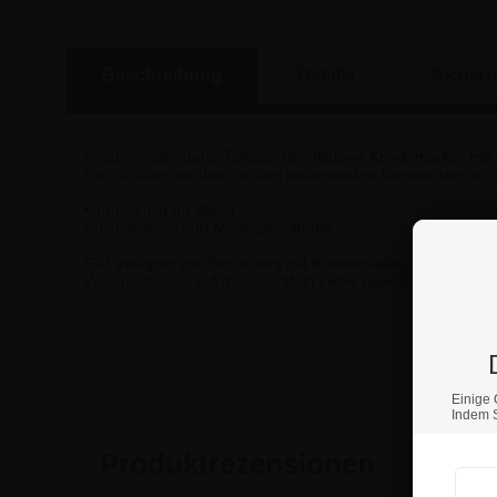
Beschreibung
Details
Sicherh
Securit® Silhouette Tafelschild, inklusive Kreidemarker mi
Die Schilder werden mit den beiliegenden Klettpunkten an
• Tafelschild für Wand.
• Inkl. Marker und Montagematerial.
Gut geeignet zur Benutzung mit Kreidemarker, der mit feu
Wir empfehlen, auf diesen Tafeln keine gewöhnliche Kreide
Wenn S
Einige 
Indem S
Produktrezensionen