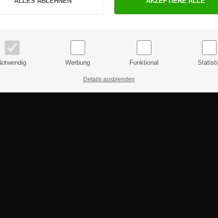
PRIVATKUNDE
GESCHÄFTSKUNDE
Preise inkl. MwSt.
Preise exkl. MwSt.
Notwendig
Werbung
Funktional
Statist
Details ausblenden