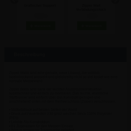
ht -
Grafischer Support
Zipper Wall
Spot
ruck
Verbindungsstück
70,21 €
7,08 €
Beschreibung
Zipper Walls sind eine geniale, neue Lösung, die wirklich
beeindruckend aussieht und gleichzeitig nicht so viel kostet wie eine
normale Messewand.
Zipper Walls sind dank der leichten Aluminiumkonstruktion
superschnell und einfach zu montieren. Das leichte, elastische
Stoffbanner wird einfach über das Konstrukt gezogen und
anschließend unten mit dem Reißverschluss (Zipper) verschlossen.
• Vollfarbdruck auf beiden Seiten der Wand
• Druck auf Feuerfesten 230 g/m2 weichen Strick 100% Polyester
(PES)
• Leichte Alu-Konstruktion
• B1 Zugelassen für den Messen Einsatz
• Wird in schwarzer Tragetasche geliefert