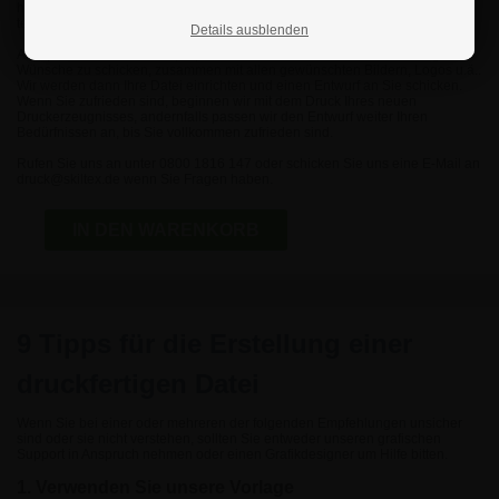
hinzufügen, und wir werden die Druckdatei so einrichten, dass sie unseren
technischen Anforderungen und Ihren Erwartungen entspricht.
Details ausblenden
Alles, was Sie tun müssen, ist, uns eine E-Mail mit einer Beschreibung Ihrer
Wünsche zu schicken, zusammen mit allen gewünschten Bildern, Logos u.ä..
Wir werden dann Ihre Datei einrichten und einen Entwurf an Sie schicken.
Wenn Sie zufrieden sind, beginnen wir mit dem Druck Ihres neuen
Druckerzeugnisses, andernfalls passen wir den Entwurf weiter Ihren
Bedürfnissen an, bis Sie vollkommen zufrieden sind.
Rufen Sie uns an unter 0800 1816 147 oder schicken Sie uns eine E-Mail an
druck@skiltex.de
wenn Sie Fragen haben.
IN DEN WARENKORB
9 Tipps für die Erstellung einer
druckfertigen Datei
Wenn Sie bei einer oder mehreren der folgenden Empfehlungen unsicher
sind oder sie nicht verstehen, sollten Sie entweder unseren grafischen
Support in Anspruch nehmen oder einen Grafikdesigner um Hilfe bitten.
1. Verwenden Sie unsere Vorlage