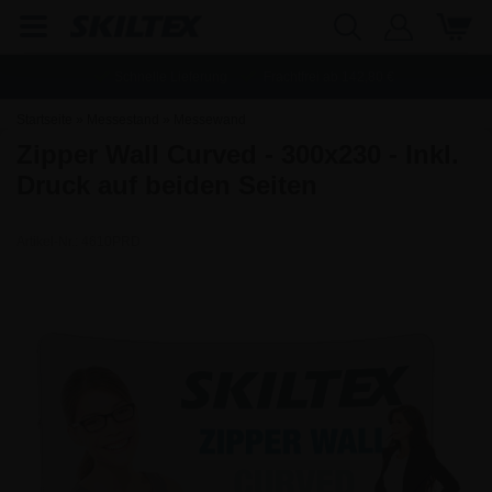
Schnelle Lieferung
Frachtfrei ab
142,80
€
Startseite
»
Messestand
»
Messewand
Zipper Wall Curved - 300x230 - Inkl.
Druck auf beiden Seiten
Artikel-Nr.:
4610PRD