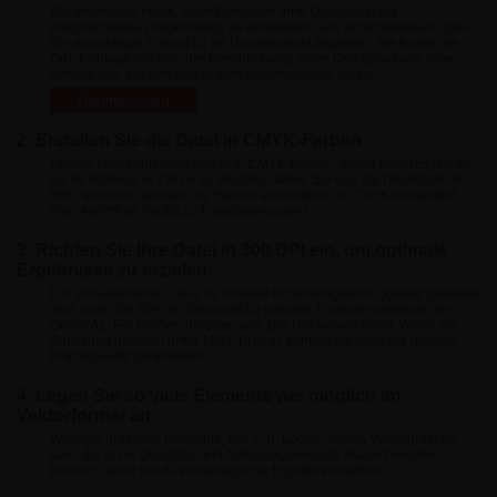
Wir empfehlen Ihnen, beim Einrichten Ihrer Druckdatei die
entsprechende Druckvorlage zu verwenden, um sicherzustellen, dass
Sie das richtige Format für Ihr Druckprodukt abgeben. Sie finden die
Druckvorlage direkt in der Beschreibung jedes Druckprodukts, oder
können hier auf den Button zum Herunterladen klicken:
Herunterladen
2. Erstellen Sie die Datei in CMYK-Farben
Unsere Druckabteilung druckt in CMYK-Farben, daher bevorzugen wir
es, Ihr Material in CMYK zu erhalten. Wenn Sie uns die Druckdatei in
RBG schicken, werden die Farben automatisch in CMYK konvertiert
(hier kommt es häufig zu Farbänderungen).
3. Richten Sie Ihre Datei in 300 DPI ein, um optimale
Ergebnisse zu erzielen.
Um sicherzustellen, dass Ihr Produkt in bestmöglicher Qualität gedruckt
wird, sind 300 DPI der Standard für kleinere Formate unterhalb der
Größe A1. Für Größen darüber sind 150 DPI ausreichend. Wenn die
Auflösung generell unter 150 DPI liegt, können wir nicht die höchste
Druckqualität garantieren.
4. Legen Sie so viele Elemente wie möglich im
Vektorformat an
Wichtige grafische Elemente, wie z. B. Logos, sollten Vektorgrafiken
sein, die ohne Qualitäts- und Auflösungsverluste skaliert werden
können, damit Sie das bestmögliche Ergebnis erhalten.