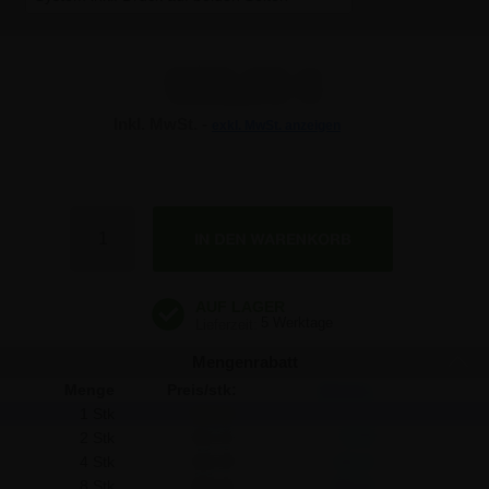
558,05 €
Inkl. MwSt. -
exkl. MwSt. anzeigen
558,05 €
558,05 €
Anzahl
558,05 €
5 Werktage
Mengenrabatt
Menge
Preis/stk:
Sparen:
1 Stk
558,05
-
2 Stk
541,32
33,46
4 Stk
525,39
130,64
8 Stk
509,45
388,80