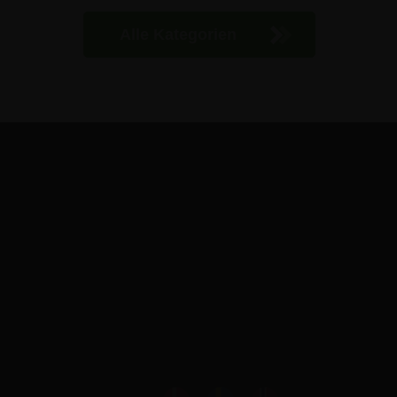
Alle Kategorien
Ejby Industrivej 91c
2600 Glostrup
0800 1816 147
(gebührenfrei)
info@skiltex.de