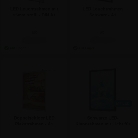
LED Leuchtrahmen mit
LED Leuchtrahmen
25mm profil - DIN A1
Schwarz - A1
ab:
ab:
190,34 €
207,00 €
Mit LED
Doppelseitiger LED
Schwarze LED-
Plakatrahmen - A1
Klapprahmen mit Licht für
den Außenbereich - A1