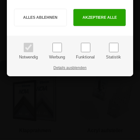
Sind Sie Privat- oder Geschäftskunde?
PRIVATKUNDE
GESCHÄFTSKUNDE
Preise inkl. MwSt.
Preise exkl. MwSt.
Notwendig
Werbung
Funktional
Statistik
Andere beliebte Kategorien
Details ausblenden
Klapprahmen
Acryl aufsteller