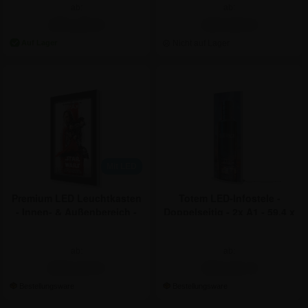
ab:
ab:
271,26 €
417,63 €
Mit LED
Premium LED Leuchtkasten
Totem LED-Infostele -
- Innen- & Außenbereich -
Doppelseitig - 2x A1 - 59,4 x
A1
168,2 cm
ab:
ab:
666,34 €
451,01 €