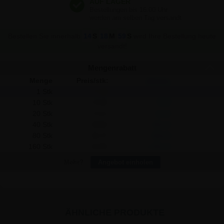
77,35 €
77,35 €
Bestellen Sie innerhalb
14
S
18
M
58
S
wird Ihre Bestellung heute
versandt!
Mengenrabatt
Menge
Preis/stk:
Sparen:
1 Stk
77,35
-
10 Stk
76,30
10,50
20 Stk
73,13
84,40
40 Stk
69,94
296,40
80 Stk
66,75
848,00
160 Stk
63,56
2.206,40
Mehr?
Angebot einholen
ÄHNLICHE PRODUKTE