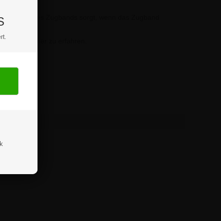
Rückführung des Zugbands sorgt, wenn das Zugband
S
rt.
m mehr darüber zu erfahren.
wenden.
ik