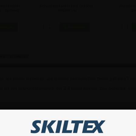
Hochformat
Schwarzer Läufer LUX Outdoor
Wandbefe
r - Schwarz
- 90x200 cm
Zu
 €
77,29 €
9
eitshinweise
l, mit einem schweren und stabilen einschließlich Beton gefüllten Fu
r als der Branchenstandard, der 2,3 Meter beträgt. Das bedeutet, das
mbiniert werden.
 anderen Pfosten befestigt werden können. SKILTEX Absperrständer ha