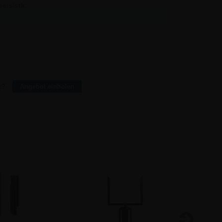
reis/stk:
Sparen:
77,35
-
76,30
10,50
73,13
84,40
69,94
296,40
66,75
848,00
63,56
2.206,40
r?
Angebot einholen