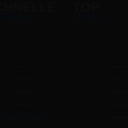
CHNELLE
TOP
EFERUNG
SERVICE
ungen vor 16:00 Uhr
9.000+ zufriedene Kunden
 noch am gleichen Tag
det
Über Uns
Referenzen
Kontakt
AGB
Lieferung
Impressum
Angebote
Neue produk
Dateien Hochladen
Umweltbeitr