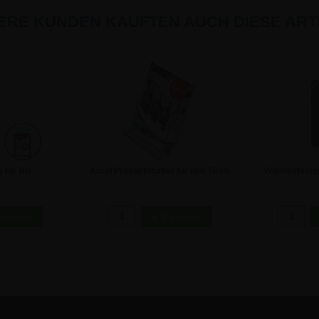
ERE KUNDEN KAUFTEN AUCH DIESE ARTI
 für Biz
Acryl Prospekthalter für den Tisch
Wandbefesti
hmen - A3
- DIN A4
€
7,08 €