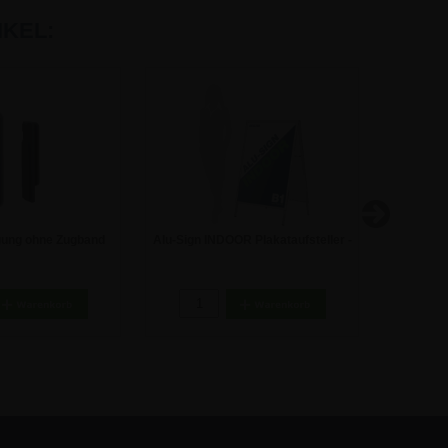
KEL:
gung ohne Zugband
Alu-Sign INDOOR Plakataufsteller -
T-Stände
DIN B1 - 70x100 cm
A4
9,46 €
86,81 €