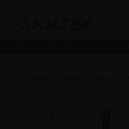
Schnelle Lieferung – Lieferzeit beträgt 1-3 Werktage
GESCHÄFT
Alle Preise inkl
Alle Kategorien A-Z
Schilder
»
»
»
Startseite
Büroausstattung
Absperrständer
Absperrständer mi
Absperrständer schwarz -
Artikel-Nr.:
AF280