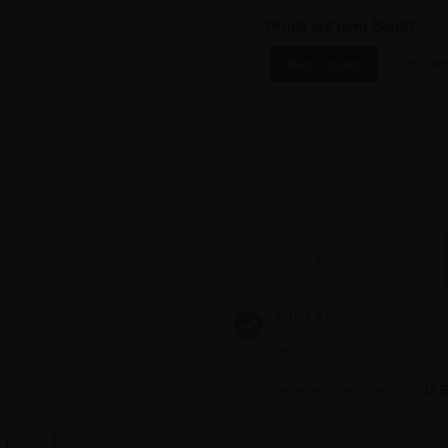
Druck auf dem Band?
Nein, danke
Ja, bit
77,35 €
77,35 €
Anzahl
-
+
77,35 €
77,35 €
Bestellen Sie innerhalb
18
77,35 €