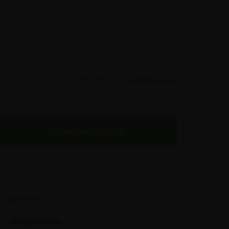
te
Inkl. MwSt. -
exkl. MwSt. anzeigen
Versand nur
7,95
€
Preisgarantie
Top Service
S
40
M
35
S
wird Ihre Bestellung morgen versandt!
Mengenrabatt