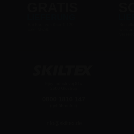
GRATIS
S
LIEFERUNG
LI
Bei Kauf von über € 120
Bestell
exkl. MwSt.
werden
versen
Ejby Industrivej 91c
2600 Glostrup
0800 1816 147
(gebührenfrei)
info@skiltex.de