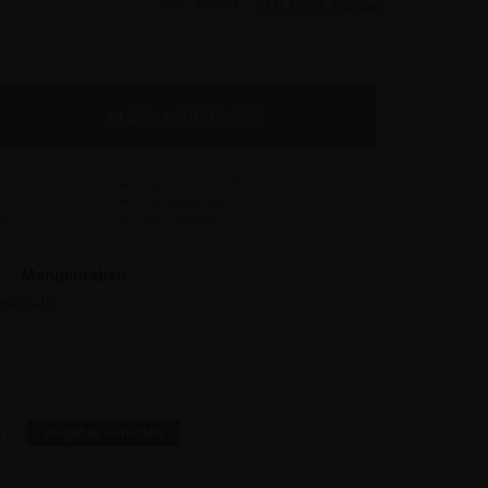
Inkl. MwSt. -
exkl. MwSt. anzeigen
Versand nur
7,95
€
Preisgarantie
Top Service
Mengenrabatt
reis/stk:
Sparen:
5,89
-
5,65
2,88
5,41
23,04
4,94
182,40
r?
Angebot einholen