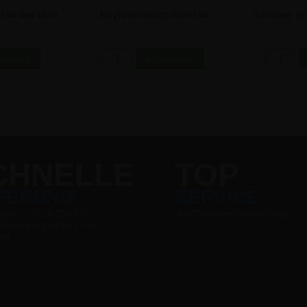
r für den Tisch
Acryl Visitenkartenhalter im
L-Ständer Ho
A4
Querformat
Au
€
2,32 €
CHNELLE
TOP
EFERUNG
SERVICE
ungen vor 16:00 Uhr
9.000+ zufriedene Kunden
 noch am gleichen Tag
det