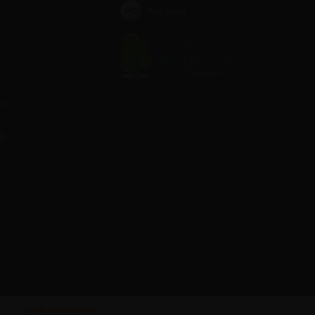
YouTube
te
ag