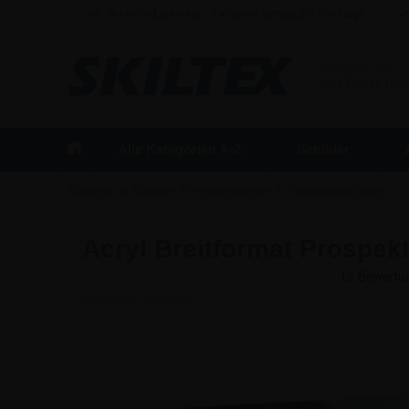
Schnelle Lieferung – Lieferzeit beträgt 1-3 Werktage
GESCHÄFT
Alle Preise inkl
Alle Kategorien A-Z
Schilder
»
»
»
Startseite
Aufsteller
Prospektständer
Tischprospekthalter
Acryl Breitformat Prospekt
Artikel-Nr.:
8520A5