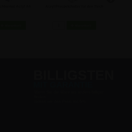
chformat Acryl A4
Acryl Prospekthalter für den Tisch
T-Stände
fsteller
- DIN Lang (1/3 DIN A4)
A4
4,50 €
2,92 €
BILLIGSTEN
MIT GARANTIE
Wenn Sie die Ware wo anders billiger
finden,
sinken wir den Preis mit 5%