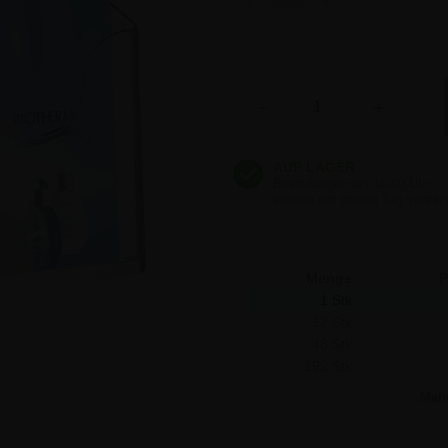
5,89 €
5,89 €
Anzahl
-
+
5,89 €
5,89 €
Menge
P
1 Stk
12 Stk
48 Stk
192 Stk
Meh