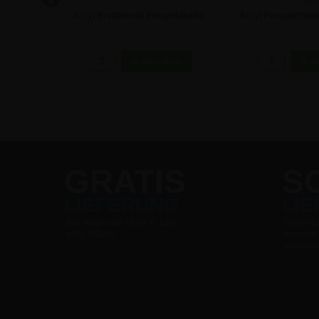
 den Tisch
Acryl Breitformat Prospekthalter
Acryl Prospekthalte
für den Tisch - DIN A6
- DIN 
4,62 €
7,08 
GRATIS
S
LIEFERUNG
LI
Bei Kauf von über € 120
Bestell
exkl. MwSt.
werden
versen