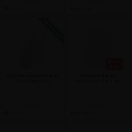
2,92 €
9,46 €
Extra
tief
Acryl Tischprospekthalter
Prospekthalter für
für 4 x DIN LANG
Tisch/Wand - Extra tief -
DIN A4
ab:
ab:
11,84 €
9,46 €