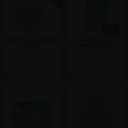
Extra
tief
Acryl Tischprospekthalter
Prospekthalter für
für 3 x A5
Tisch/Wand - Extra tief -
DIN A5
ab:
ab:
11,84 €
6,25 €