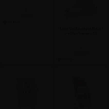
Tisch - DIN A4
ab:
7,57 €
Luna Tischprospekthalter
im Querformat - A4
ab:
14,22 €