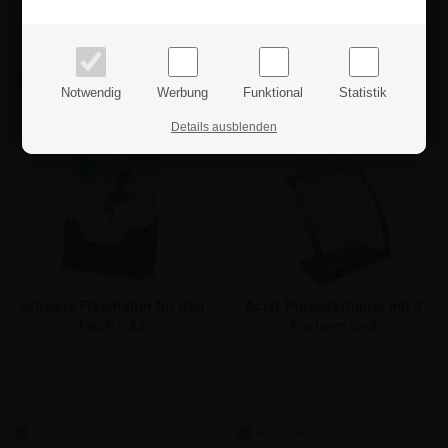
Preise inkl. MwSt.
ab:
Preise exkl. MwSt.
ab:
11,84 €
14,15 €
Notwendig
Werbung
Funktional
Statistik
Details ausblenden
Schwarz Flyerhalter für den
Acryl-Prospekthalter mit 3
Tisch - A5
Fächern und
Visitenkartenhalter - A4
ab:
ab:
5,89 €
28,50 €