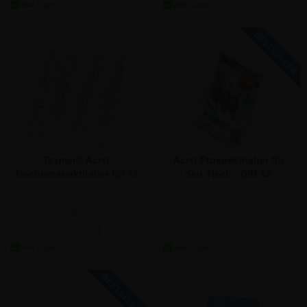
Acryl Prospekthalter für
Taymar® Acryl
den Tisch - DIN A5
Tischprospekthalter für 12
x DIN LANG
ab:
ab:
4,70 €
47,54 €