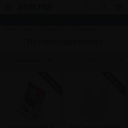
Schnelle Lieferung
Frachtfrei ab
142,80
€
Startseite
»
Aufsteller
»
Prospektständer
»
Tischprospekthalter
Tischprospekthalter
Acryl Prospekthalter für
Acryl Tischprospekthalter