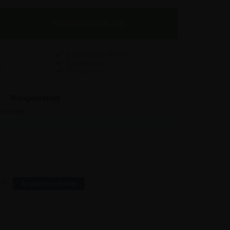
Kostenlose Lieferung
Preisgarantie
Top Service
Mengenrabatt
reis/stk:
Sparen:
159,40
-
154,21
15,57
151,02
50,28
147,36
144,48
143,05
408,75
r?
Angebot einholen