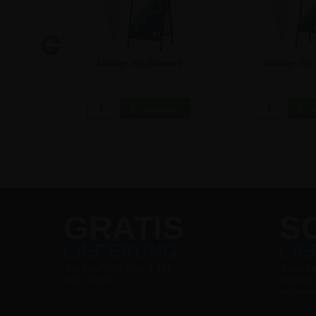
on 2 Stk.
Alu-Sign Pro Schwarz
Alu-Sign Pro
opper
Kundenstopper - DIN A1
Kundenstopp
95,14 €
77,29
GRATIS
S
LIEFERUNG
LI
Bei Kauf von über € 120
Bestell
exkl. MwSt.
werden
versen