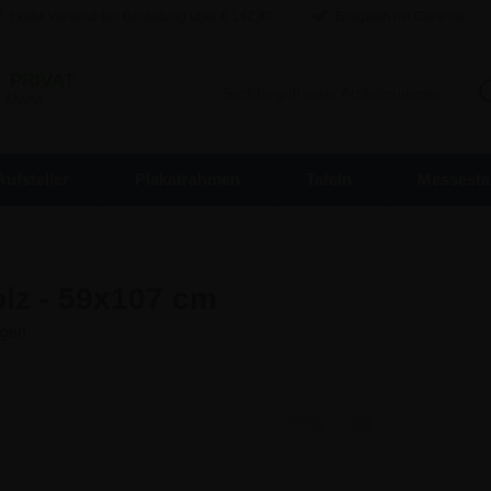
Gratis Versand bei Bestellung über €
142,80
Billigsten mit Garantie
/
PRIVAT
. MwSt.
Aufsteller
Plakatrahmen
Tafeln
Messesta
lz - 59x107 cm
159,40 €