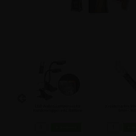
tafel -
LED Außen-Lampenset für
Kreidemarker Was
Kundenstopper inkl. Batterie
6mm - WE
158,21 €
5,57 