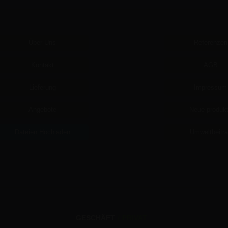
Über Uns
Referenzen
Kontakt
AGB
Lieferung
Impressum
Angebote
Neue produk
Dateien Hochladen
Umweltbeitr
GESCHÄFT
/
PRIVAT