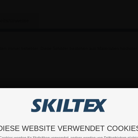
eitshinweise
en immer beliebter. Diese Schilder bestehen aus Materialien höchster 
Angebote
in- und ausgezogen werden und sind darüber hinaus doppelseitig, sodas
formieren können.
 klassisch (für den Innenbereich) oder unsere beliebten wasserfeste
DIESE WEBSITE VERWENDET COOKIE
kern und -stiften mit einem feuchten Tuch gereinigt und bei Verwend
Cookies werden für Statistiken verwendet, andere werden von Drittanbietern platzie