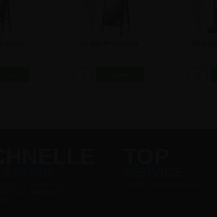
 Schwarz
Alu-Sign Pro Schwarz
Wind-Sig
er - A2
Kundenstopper - 50x70 cm - DIN
Kundenstopper
 €
86,81 €
28
B2
CHNELLE
TOP
EFERUNG
SERVICE
ungen vor 16:00 Uhr
9.000+ zufriedene Kunden
 noch am gleichen Tag
det