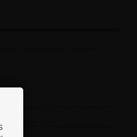
Qualität. Auffälliges schönes Design. Hervorragende
s Sie Ihre Kunden sofort über verschiedene Angebote, neue
n Kreidemarker. Siehe Zubehör.
S
ung von wasserfesten Kreidemarkern mit Security® Cleaner
rt.