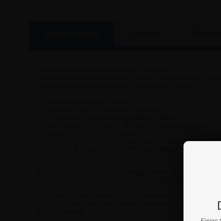
Beschreibung
Details
Sicherh
Kundenstopper in Antik-Optik aus Hartholz.
Kreidetafelschilder werden aus vielen verschiedenen Gründ
Alternative zu herkömmlichen Schildern aus Metall.
• Einzigartiges antikes Design
• Hergestellt aus hochwertigem Hartholz
• Hochdrucklaminierte austauschbare Platten
• Zum Gebrauch im Innen- als auch im Außenbereich
• Robuste und solide Konstruktion
• Machen Sie so oft Sie möchten neue Zeichnungen und 
• Mobil und kompakt in zusammengeklapptem Zustand
• Beschreibbare Oberfläche 46,5 x 101 cm
Die Tafeln sind im Schild, befestigt können aber leicht e
Produkte, Rabatte, Verkäufe und neue Dienstleistungen in
Geeignet für die Verwendung mit Kreidemarkern – Entweder
Das Schild wird bei Verwendung von klassischen Kreidemar
Spray gereinigt.
Einige 