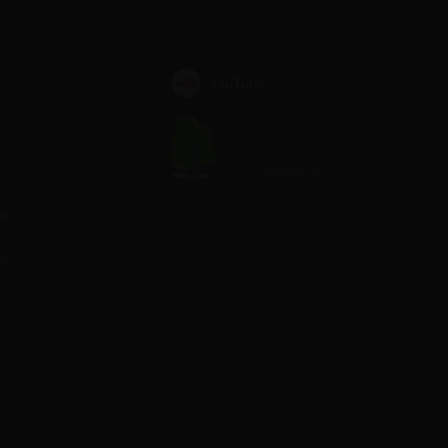
YouTube
te
ag