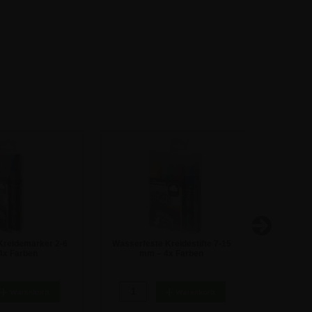
Kreidemarker 2-6
Wasserfeste Kreidestifte 7-15
Kreideta
4x Farben
mm – 4x Farben
0,17 €
35,64 €