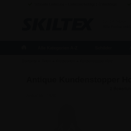
Schnelle Lieferung – Lieferzeit beträgt 1-3 Werktage
GESCHÄFT
Alle Preise inkl
Alle Kategorien A-Z
Schilder
»
»
»
Startseite
Tafeln
Kreidetafeln
Kundenstopper Holz
Antique Kundenstopper Ho
Artikel-Nr.:
1630