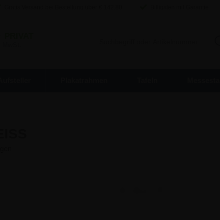
Gratis Versand bei Bestellung über €
142,80
Billigsten mit Garantie
/
PRIVAT
. MwSt.
Aufsteller
Plakatrahmen
Tafeln
Messesta
EISS
4,62 €