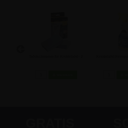
 – WEISS
Tafelschwamm für Kreidetafel - 2
Kreidetafel Reinig
Stück
ml
4,62 €
15,41
GRATIS
S