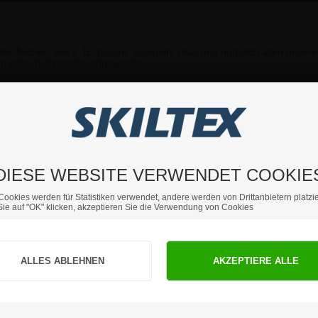
.
berflächen, wie z. B. Tassen, Spiegeln, Glas und natürlich allen unser
m oder Tuch wieder abgewischt.
ie weitere Fragen haben sollten, können Sie sich gerne an uns 
DIESE WEBSITE VERWENDET COOKIE
Cookies werden für Statistiken verwendet, andere werden von Drittanbietern platzie
ie auf "OK" klicken, akzeptieren Sie die Verwendung von Cookies
Sind Sie Privat- oder Geschäftskunde?
PRIVATKUNDE
GESCHÄFTSKUNDE
Preise inkl. MwSt.
Preise exkl. MwSt.