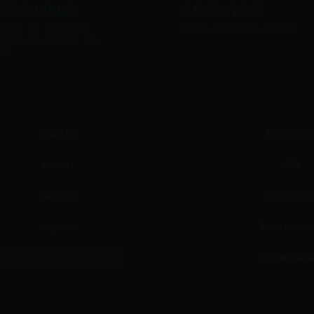
EFERUNG
SERVICE
ungen vor 16:00 Uhr
9.000+ zufriedene Kunden
 noch am gleichen Tag
det
Über Uns
Referenzen
Kontakt
AGB
Lieferung
Impressum
Angebote
Neue produk
Dateien Hochladen
Umweltbeitr