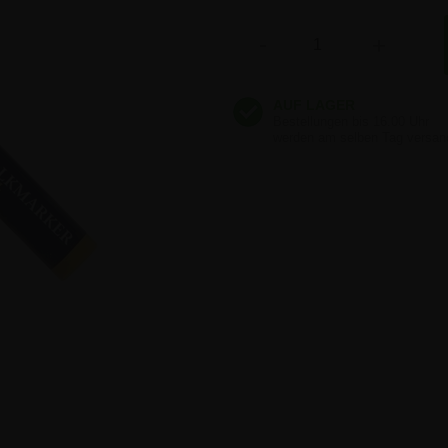
Anzahl
-
+