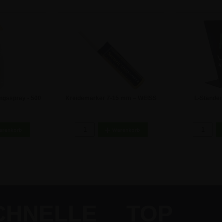
ungsspray - 500
Kreidemarker 7-15 mm – WEISS
L-Ständer
Tischaufstell
 €
9,40 €
2
CHNELLE
TOP