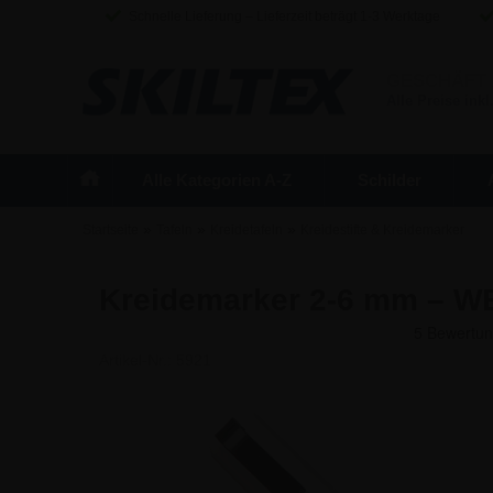
Schnelle Lieferung – Lieferzeit beträgt 1-3 Werktage
GESCHÄFT
Alle Preise inkl
Alle Kategorien A-Z
Schilder
»
»
»
Startseite
Tafeln
Kreidetafeln
Kreidestifte & Kreidemarker
Kreidemarker 2-6 mm – W
Artikel-Nr.:
5921