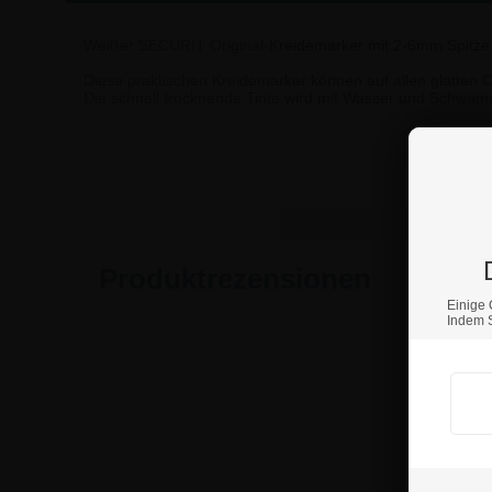
Weißer SECURIT Original-Kreidemarker mit 2-6mm Spitze
Diese praktischen Kreidemarker können auf allen glatten O
Die schnell trocknende Tinte wird mit Wasser und Schwam
Wenn S
Produktrezensionen
Einige 
Indem S