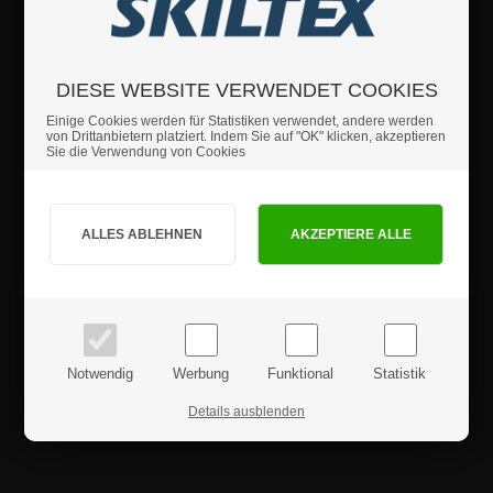
Packung mit 2 Stück
DIESE WEBSITE VERWENDET COOKIES
Wenn Sie weitere Fragen haben sollten, können Sie sich
Einige Cookies werden für Statistiken verwendet, andere werden
gerne an uns wenden.
von Drittanbietern platziert. Indem Sie auf "OK" klicken, akzeptieren
Sie die Verwendung von Cookies
Details
Sind Sie Privat- oder Geschäftskunde?
Sicherheitshinweise
PRIVATKUNDE
GESCHÄFTSKUNDE
Preise inkl. MwSt.
Preise exkl. MwSt.
Produktrezensionen
Notwendig
Werbung
Funktional
Statistik
Details ausblenden