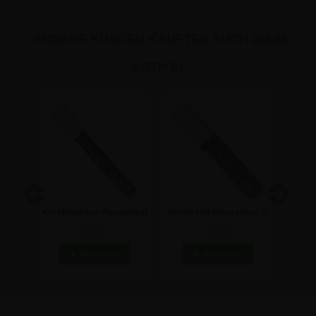
ANDERE KUNDEN KAUFTEN AUCH DIESE
ARTIKEL:
Kreidemarker Wasserfest
Kreidestift Wasserfest 7-
Ta
500 ml
2-6mm - WEISS
15 mm - WEISS
Kre
5,57 €
9,46 €