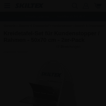
Schnelle Lieferung
Frachtfrei ab
142,80
€
Startseite
»
Zubehör & Ersatzbedarf
»
Kundenstopper | Zubehör & Ersatzbedarf
Kreidetafel-Set für Kundenstopper /
Rahmen - 50x70 cm - 2er-Pack
Artikel-Nr.:
5290B2