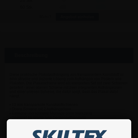
25 Stk
7,16
18,75
50 Stk
6,85
53,00
Mehr?
Angebot einholen
Beschreibung
Diese praktische Plakataufhängung aus transparentem Kunststoff ist
eine stilvolle und dezente Lösung zum Aufhängen von Postern und
Plakaten. Die Plakatschiene wird als komplettes Set mit zwei Schienen
geliefert - einer oberen Schiene mit zwei integrierten Aufhängeösen
und einer unteren Schiene, die dafür sorgt, dass das Plakat stabil
hängt.
• 13 mm transparente Kunststoffschienen
• Obere Schiene mit 2 Aufhängeösen
• Einfache und schnelle Montage ohne Werkzeug
• Geeignet für Wand- und Deckenaufhängung
Die leichte und funktionelle Konstruktion macht es einfach, Plakate
nach Bedarf auszutauschen, wodurch diese Plakatschiene ideal für
Geschäfte, Büros, Messen und andere Präsentationsumgebungen ist.