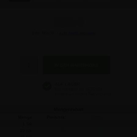
7,91 €
Inkl. MwSt. -
exkl. MwSt. anzeigen
7,91 €
7,91 €
Anzahl
7,91 €
Mengenrabatt
Menge
Preis/stk:
Sparen:
1 Stk
7,91
-
10 Stk
7,49
4,20