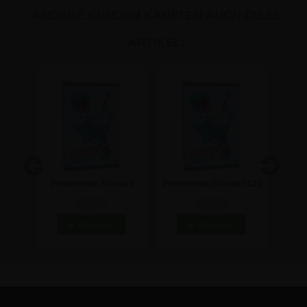
ANDERE KUNDEN KAUFTEN AUCH DIESE
ARTIKEL:
e
Posterleiste Schwarz
Posterleiste Schwarz 120
Poster
5
50cm | 22mm Klemmprofil
cm | 22mm Klemmprofil
cm |
10,65 €
18,98 €