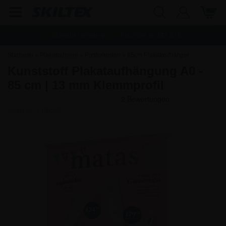
Schnelle Lieferung
Frachtfrei ab
142,80
€
Startseite
»
Plakatrahmen
»
Posterleisten
»
85cm Plakataufhänger
Kunststoff Plakataufhängung A0 -
85 cm | 13 mm Klemmprofil
Artikel-Nr.:
PHR085