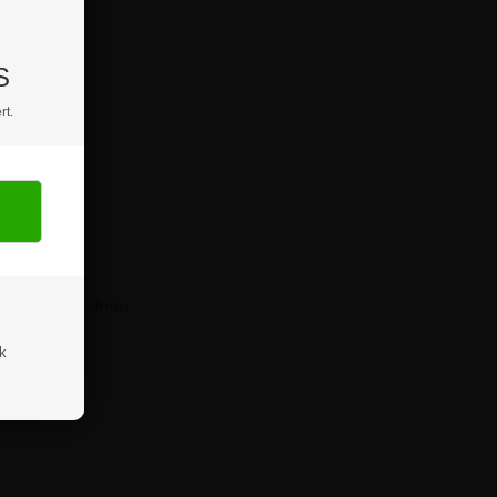
S
rt.
netische
ngung mit Schnur
cm | Schwarz
ik
ab:
,12 €