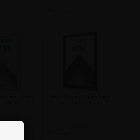
,65 €
17,26 €
prahmen - 25mm
Nova Schwarz Klapprahmen
l - DIN A0
mit 25mm-Profil - A0
ab:
ab:
,11 €
95,14 €