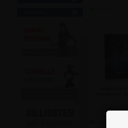
15,41 
Alle Größen
HangPro extra
Klemmleiste | A0
ab:
18,74 