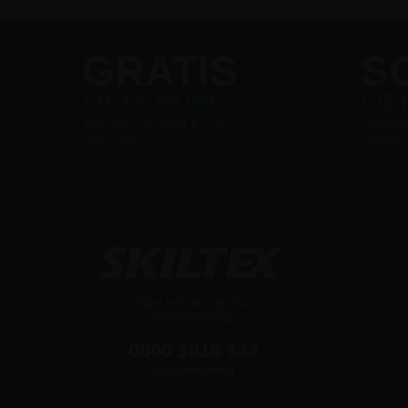
Kreidetafeln
GRATIS
S
LIEFERUNG
LI
Bei Kauf von über € 120
Bestell
exkl. MwSt.
werden
versen
Ejby Industrivej 91c
2600 Glostrup
0800 1816 147
(gebührenfrei)