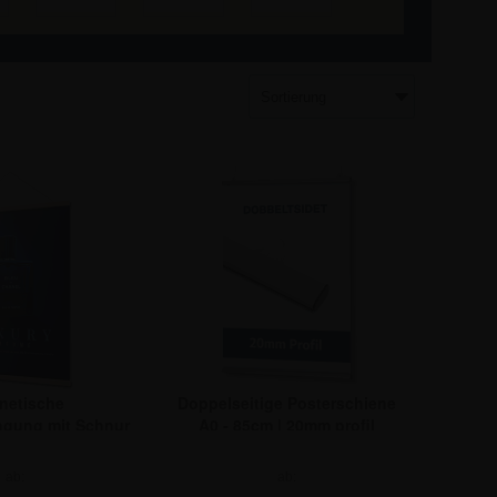
netische
Doppelseitige Posterschiene
ngung mit Schnur
A0 - 85cm | 20mm profil
 cm | Kiefer
ab:
ab: