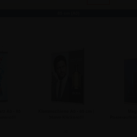
85 cm (A0)
rz A0 - 85
Klemmschiene A0 - 85 cm |
Mag
mprofil
26mm Klickprofil
Posteraufhä
A0 – 85
ab: