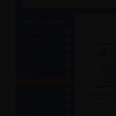
WÄHLEN SIE EIN FORMAT
21 cm (A4)
30 cm (A3)
42 cm (A2)
50 cm
60 cm (A1)
70 cm
85 cm (A0)
100 cm
Posterleiste Schwa
120 cm
cm | 22mm Klem
150 cm
ab:
180 cm