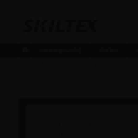
Schnelle Lieferung – Lieferzeit beträgt 1-3 Werktage
GESCHÄFT
Alle Preise inkl
Alle Kategorien A-Z
Schilder
»
»
»
Startseite
Plakatrahmen
Posterleisten
85cm Plakataufhänger