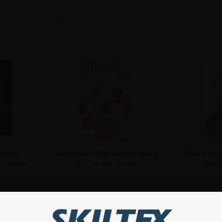
€
10,65 €
20
 starke
Kunststoff Plakataufhängung
Nova Klap
 - 85 cm
A0 - 85 cm | 13 mm
profi
Klemmprofil
ab:
€
7,91 €
82