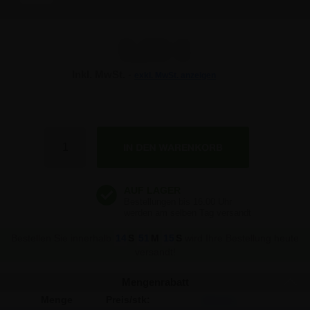
5,89 €
Inkl. MwSt. -
exkl. MwSt. anzeigen
5,89 €
5,89 €
Anzahl
5,89 €
5,89 €
5,89 €
Bestellen Sie innerhalb
14
S
51
M
15
S
wird Ihre Bestellung heute
versandt!
Mengenrabatt
Menge
Preis/stk:
Sparen: