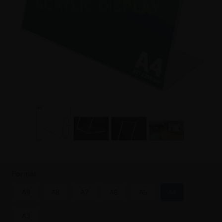
Format
A9
A8
A7
A6
A5
A4
A3