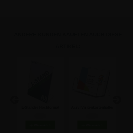
ANDERE KUNDEN KAUFTEN AUCH DIESE
ARTIKEL:
ormat
L-Ständer Hochformat
Acryl Visitenkartenhalter
T-St
N A5
Acryl A5 Aufsteller
im Querformat
3,92 €
2,32 €
W