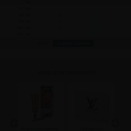
1 Stk
5,89
-
12 Stk
5,77
1,44
48 Stk
5,65
11,52
96 Stk
5,53
34,56
240 Stk
5,34
132,00
480 Stk
5,11
374,40
Mehr?
Angebot einholen
ÄHNLICHE PRODUKTE
lter
Acryl-Kratzerentferner
T-Ständer LUX