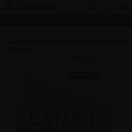
Schnelle Lieferung
Frachtfrei ab
142,80
€
Startseite
»
Schilder
»
Schildhalter
»
A4 Schildhalter
L-aufsteller Querformat Acryl Schild
- DIN A4
Artikel-Nr.:
3200A4