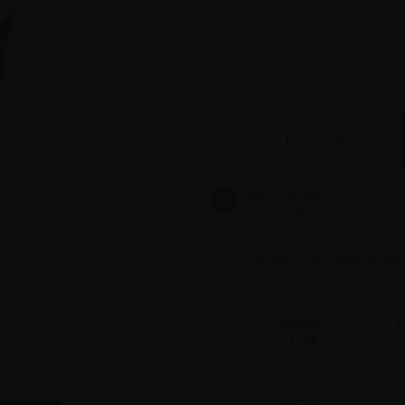
3,19 €
3,19 €
Anzahl
-
+
3,19 €
3,19 €
Bestellen Sie innerhalb
05
3,19 €
Menge
P
3,19 €
1 Stk
12 Stk
36 Stk
72 Stk