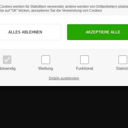
Cookies werden für Statistiken verwendet, andere werden von Drittanbietern platzie
4, A3 und DIN Lang (1/3 A4).
ie auf "OK" klicken, akzeptieren Sie die Verwendung von Cookies
Sind Sie Privat- oder Geschäftskunde?
ie weitere Fragen haben sollten, können Sie sich gerne an uns 
PRIVATKUNDE
GESCHÄFTSKUNDE
Preise inkl. MwSt.
Preise exkl. MwSt.
Notwendig
Werbung
Funktional
Statist
Details ausblenden