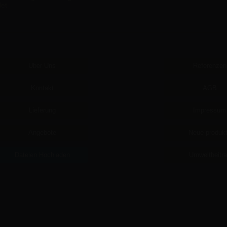
det
Über Uns
Referenzen
Kontakt
AGB
Lieferung
Impressum
Angebote
Neue produk
Dateien Hochladen
Umweltbeitr