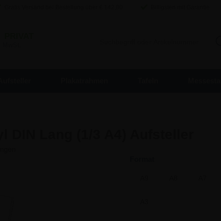
Gratis Versand bei Bestellung über €
142,80
Billigsten mit Garantie
/
PRIVAT
. MwSt.
Aufsteller
Plakatrahmen
Tafeln
Messesta
 DIN Lang (1/3 A4) Aufsteller
Format
A9
A8
A7
A3