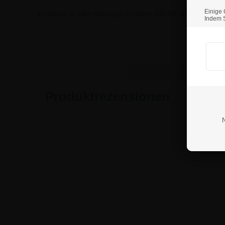
Einige 
Erhältlich in allen gängigen Größen: DIN A8, A7, A6, A5, A
Indem S
Wenn S
Produktrezensionen