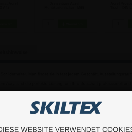
rmat Acryl
Dreiseitiger Acryl
Acryl Prospe
/3 A4)
Menükartenhalter - M65
Tisch - DIN L
eller
€
13,03 €
2
eitshinweise
en Schilderhalter. Man findet sie in fast jedem Geschäft, Ausstellungsra
em Acryl sind die perfekte Lösung, um Ihre Botschaft professionell und
ach ausgetauscht werden
en hin abgewinkelt, um sie praktischer und leichter sichtbar zu machen
DIESE WEBSITE VERWENDET COOKIE
Acryl, sodass Sie sich keine Gedanken über Schäden machen müssen!