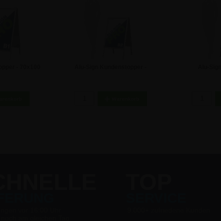
opper - 70x100
Alu-Sign Kundenstopper -
Alu-Sig
50x70cm
Kundenst
 €
71,34 €
9
CHNELLE
TOP
EFERUNG
SERVICE
ungen vor 16:00 Uhr
9.000+ zufriedene Kunden
 noch am gleichen Tag