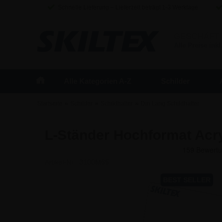
Schnelle Lieferung – Lieferzeit beträgt 1-3 Werktage
GESCHÄFT
Alle Preise inkl
Alle Kategorien A-Z
Schilder
»
»
»
Startseite
Schilder
Schildhalter
Din Lang Schildhalter
L-Ständer Hochformat Acryl
Artikel-Nr.:
3100M65