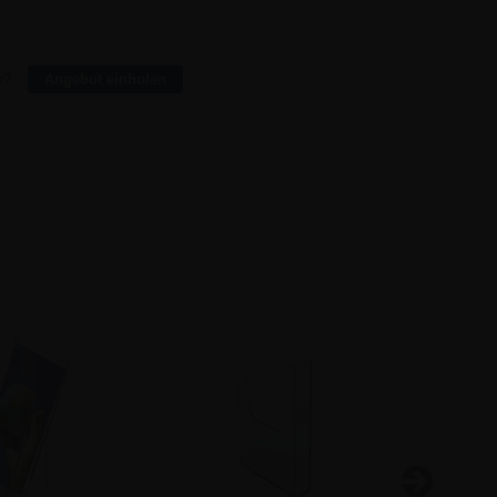
2,83
51,84
2,77
120,96
r?
Angebot einholen