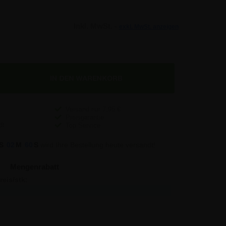
Inkl. MwSt. -
exkl. MwSt. anzeigen
Versand nur
7,95
€
Preisgarantie
Top Service
S
02
M
59
S
wird Ihre Bestellung heute versandt!
Mengenrabatt
reis/stk:
Sparen:
3,19
-
3,07
1,44
2,95
8,64
2,89
21,60