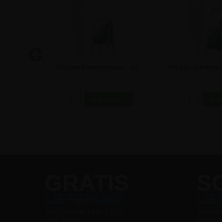
er - A1
Alu-Sign Kundenstopper - A2
Alu-Sign Kundenst
cm
65,39 €
109,42
GRATIS
S
LIEFERUNG
LI
Bei Kauf von über € 120
Bestell
exkl. MwSt.
werden