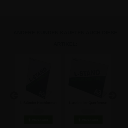
ANDERE KUNDEN KAUFTEN AUCH DIESE
ARTIKEL:
rmat
L-Ständer Hochformat
L-aufsteller Querformat
L-auf
ler
Acryl A5 Aufsteller
Acryl Schild - DIN A3
Acry
3,92 €
15,41 €