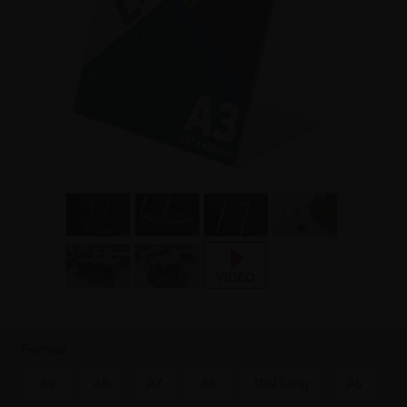
Format
A9
A8
A7
A6
DIN Lang
A5