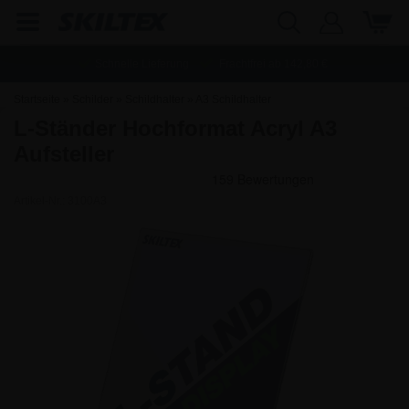
Schnelle Lieferung
Frachtfrei ab
142,80
€
Startseite
»
Schilder
»
Schildhalter
»
A3 Schildhalter
L-Ständer Hochformat Acryl A3
Aufsteller
Artikel-Nr.:
3100A3