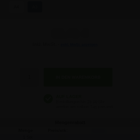
A4
A3
15,41 €
Inkl. MwSt. -
exkl. MwSt. anzeigen
15,41 €
15,41 €
Anzahl
15,41 €
15,41 €
15,41 €
Mengenrabatt
Menge
Preis/stk:
Sparen:
1 Stk
15,41
-