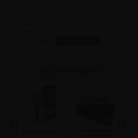
8 Stk
15,14
2,16
24 Stk
14,49
22,08
48 Stk
13,86
74,40
240 Stk
13,22
525,60
480 Stk
12,59
1.353,60
Mehr?
Angebot einholen
ÄHNLICHE PRODUKTE
en -
Acryl-Kratzerentferner
L-aufsteller Querformat
T-S
Acryl Schild - DIN A3