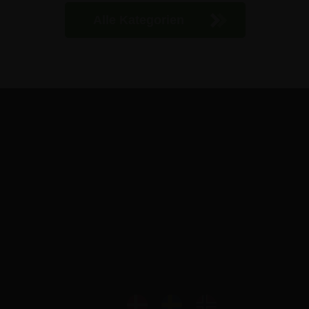
Alle Kategorien
Ejby Industrivej 91c
2600 Glostrup
0800 1816 147
(gebührenfrei)
info@skiltex.de