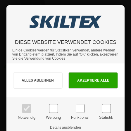
5-pack
L-Ständer A7 Kreidetafel
Tischaufsteller - Packung
mit 5 Stück
DIESE WEBSITE VERWENDET COOKIES
Einige Cookies werden für Statistiken verwendet, andere werden
ab:
ab
1 Stk
17,79
von Drittanbietern platziert. Indem Sie auf "OK" klicken, akzeptieren
ab
10 Stk
16,73
17,79 €
Sie die Verwendung von Cookies
ab
50 Stk
16,09
ab
100 Stk
15,46
Sind Sie Privat- oder Geschäftskunde?
Alle Preise inkl. MwSt.
PRIVATKUNDE
GESCHÄFTSKUNDE
Preise inkl. MwSt.
Preise exkl. MwSt.
Notwendig
Werbung
Funktional
Statistik
Details ausblenden