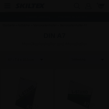
Schnelle Lieferung
Frachtfrei ab
142,80
€
Startseite
»
Aufsteller
»
Menükartenhalter
»
Menükartenhalter A7
DIN A7
Menükartenhalter und Menühalter