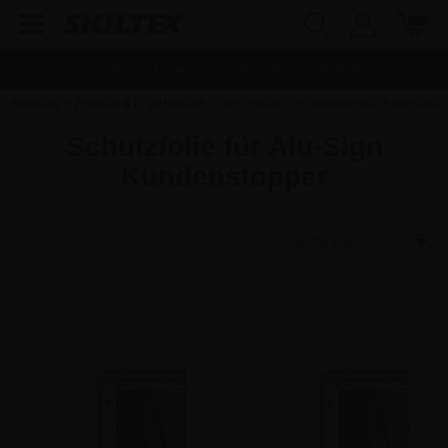
Schnelle Lieferung
Frachtfrei ab
142,80
€
Startseite
»
Zubehör & Ersatzbedarf
»
Schutzfolien
»
Kundenstopper Ersatzfolie
»
Schutzfolie für Alu-Sign Kundenstopper
Schutzfolie für Alu-Sign
Kundenstopper