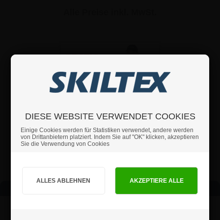
Alle Preise inkl. MwSt.
DIESE WEBSITE VERWENDET COOKIES
Einige Cookies werden für Statistiken verwendet, andere werden
von Drittanbietern platziert. Indem Sie auf "OK" klicken, akzeptieren
Sie die Verwendung von Cookies
Sind Sie Privat- oder Geschäftskunde?
Andere beliebte Kategorien
PRIVATKUNDE
GESCHÄFTSKUNDE
Preise inkl. MwSt.
Preise exkl. MwSt.