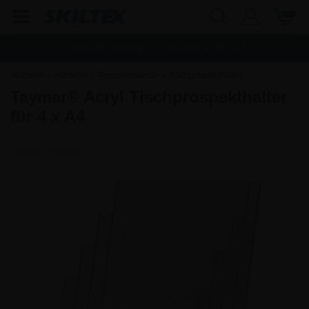
Schnelle Lieferung
Frachtfrei ab
142,80
€
Startseite
»
Aufsteller
»
Prospektständer
»
Tischprospekthalter
Taymar® Acryl Tischprospekthalter
für 4 x A4
Artikel-Nr.:
8534A4