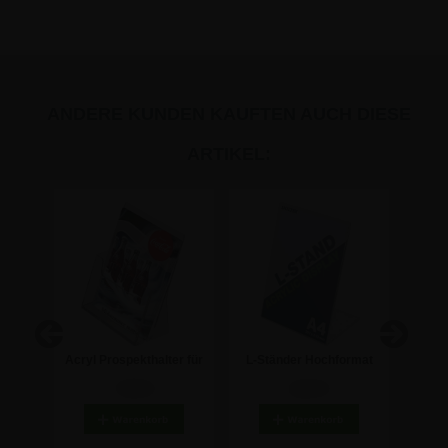
ANDERE KUNDEN KAUFTEN AUCH DIESE
ARTIKEL:
halter
Acryl Prospekthalter für
L-Ständer Hochformat
Acryl 
den Tisch - DIN A4
Acryl A4 Aufsteller
7,08 €
4,50 €