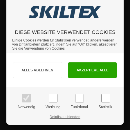
Diese Prospekthalter sind aus transparentem PMMA Acrylglass
gefertigt und können senkrecht auf einem Tresen aufgestellt oder an
einer Wand aufgehängt werden.
Fülltiefe: 32 mm
Anzahl Stück pro Karton: 8 Stück
DIESE WEBSITE VERWENDET COOKIES
Einige Cookies werden für Statistiken verwendet, andere werden
von Drittanbietern platziert. Indem Sie auf "OK" klicken, akzeptieren
Wenn Sie weitere Fragen haben sollten, können Sie sich
Sie die Verwendung von Cookies
gerne an uns wenden.
Sind Sie Privat- oder Geschäftskunde?
Details
PRIVATKUNDE
GESCHÄFTSKUNDE
Sicherheitshinweise
Preise inkl. MwSt.
Preise exkl. MwSt.
Produktrezensionen
Notwendig
Werbung
Funktional
Statistik
Details ausblenden