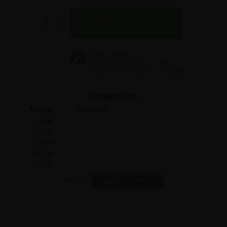
28,50 €
Anzahl
28,50 €
28,50 €
Mengenrabatt
Menge
Preis/stk:
Sparen:
1 Stk
28,50
-
8 Stk
27,41
8,72
16 Stk
26,29
35,36
40 Stk
25,17
133,20
80 Stk
23,57
394,40
Mehr?
Angebot einholen