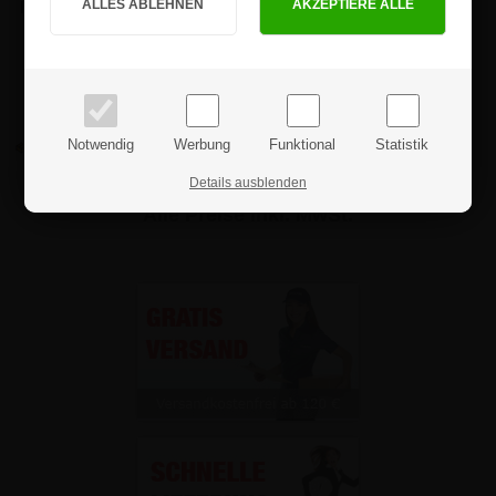
Magnetischer Menüständer
für den Außenbereich mit
PRIVATKUNDE
GESCHÄFTSKUNDE
Logoplatte - 2xA4
Preise inkl. MwSt.
Preise exkl. MwSt.
ab:
214,14 €
Notwendig
Werbung
Funktional
Statistik
Details ausblenden
Alle Preise inkl. MwSt.