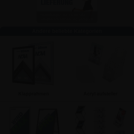
Andere beliebte Kategorien
Klapprahmen
Acryl aufsteller