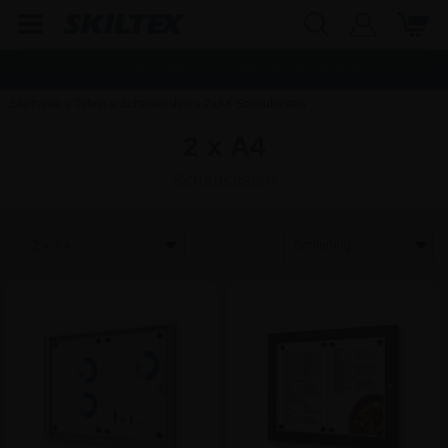
Schnelle Lieferung
Frachtfrei ab
142,80
€
Startseite
»
Tafeln
»
Schaukasten
»
2xA4 Schaukasten
2 x A4
Schaukasten