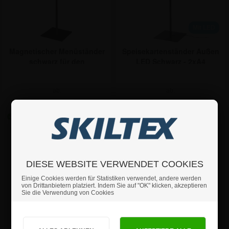
Mit LED
Magnetischer Menüständer
Speisekartenständer Außen
schwarz für den
LED Schwarz - 2xA4
Außenbereich mit
Logoplatte - 2xA4
ab:
ab:
226,04 €
236,81 €
DIESE WEBSITE VERWENDET COOKIES
Einige Cookies werden für Statistiken verwendet, andere werden
von Drittanbietern platziert. Indem Sie auf "OK" klicken, akzeptieren
Sie die Verwendung von Cookies
Sind Sie Privat- oder Geschäftskunde?