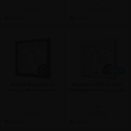
ab:
ab:
59,44 €
166,54 €
Mit LED
Schwarz Magnetischer
Magnetisch LED Outdoor-
Outdoor-Menükasten mit
Menükasten mit Logoplatte
Logoplatte - 2xA4
- 2xA4
ab:
ab:
83,24 €
95,14 €