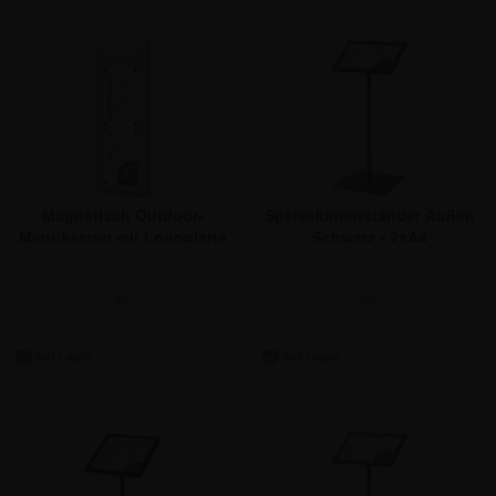
Magnetisch Outdoor-
Speisekartenständer Außen
Menükasten mit Logoplatte
Schwarz - 2xA4
- 2xA4 - Hochformat
ab:
ab:
59,44 €
222,47 €