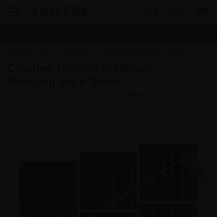
Schnelle Lieferung
Frachtfrei ab
142,80
€
Startseite
»
Tafeln
»
Kreidetafeln
»
Kreidetafel für die Wand
»
30x40 cm
Creative Tafelset für Wand –
Kreidetafeln für die wand
Packung mit 6 Stück
Artikel-Nr.:
5212