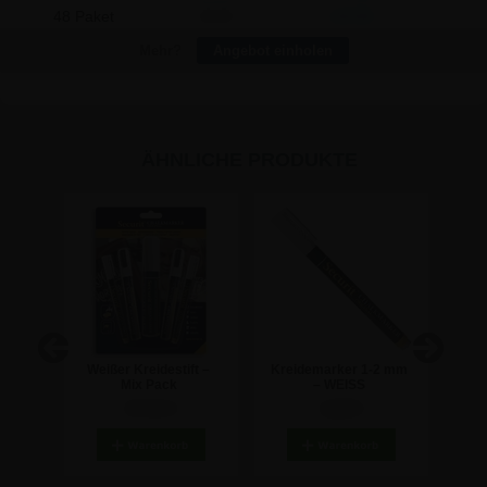
48 Paket
26,92
220,80
Mehr?
Angebot einholen
ÄHNLICHE PRODUKTE
für
Weißer Kreidestift –
Kreidemarker 1-2 mm
Kre
tück
Mix Pack
– WEISS
27,31 €
4,28 €