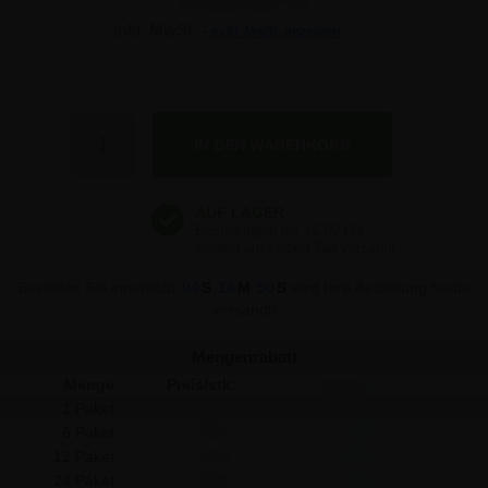
Inkl. MwSt. -
exkl. MwSt. anzeigen
31,52 €
31,52 €
Anzahl
31,52 €
31,52 €
Bestellen Sie innerhalb
04
S
14
M
49
S
wird Ihre Bestellung heute
versandt!
Mengenrabatt
Menge
Preis/stk:
Sparen:
1 Paket
31,52
-
6 Paket
30,11
8,46
12 Paket
29,31
26,52
24 Paket
28,51
72,24