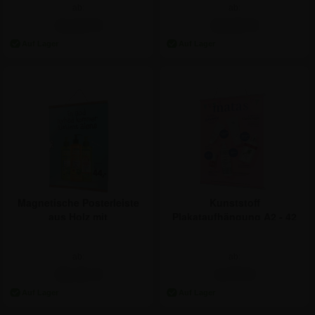
ab:
ab:
11,84 €
10,65 €
Magnetische Posterleiste
Kunststoff
aus Holz mit
Plakataufhängung A2 - 42
Aufhängeschnur - 40 cm
cm | 13 mm Klemmprofil
ab:
ab:
15,41 €
4,70 €