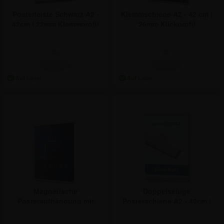
Posterleiste Schwarz A2 -
Klemmschiene A2 - 42 cm |
42cm | 22mm Klemmprofil
26mm Klickprofil
ab:
ab:
9,46 €
6,72 €
Magnetische
Doppelseitige
Posteraufhängung mit
Posterschiene A2 - 42cm |
Schnur A2 – 42 cm | Kiefer
20mm profil