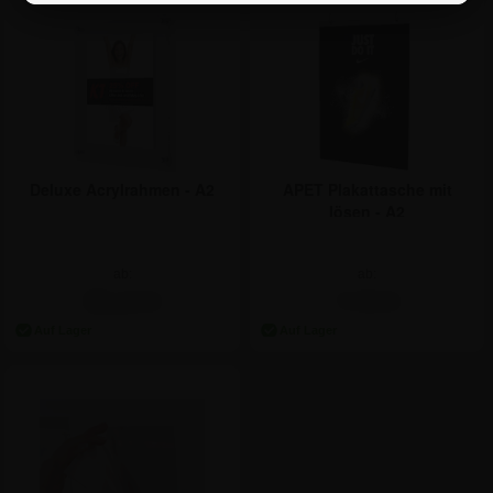
Deluxe Acrylrahmen - A2
APET Plakattasche mit
lösen - A2
ab:
ab:
95,14 €
7,72 €