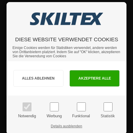
39,21 €
29,69 €
DIESE WEBSITE VERWENDET COOKIES
Einige Cookies werden für Statistiken verwendet, andere werden
von Drittanbietern platziert. Indem Sie auf "OK" klicken, akzeptieren
Sie die Verwendung von Cookies
Sind Sie Privat- oder Geschäftskunde?
Selbstklebende A2
Selbstklebende A2
Magnetrahmen -
Magnetrahmen -
PRIVATKUNDE
GESCHÄFTSKUNDE
Duraframe® Schwarz
Duraframe® Silber
Preise inkl. MwSt.
Preise exkl. MwSt.
ab:
ab:
54,68 €
54,68 €
Notwendig
Werbung
Funktional
Statistik
Details ausblenden