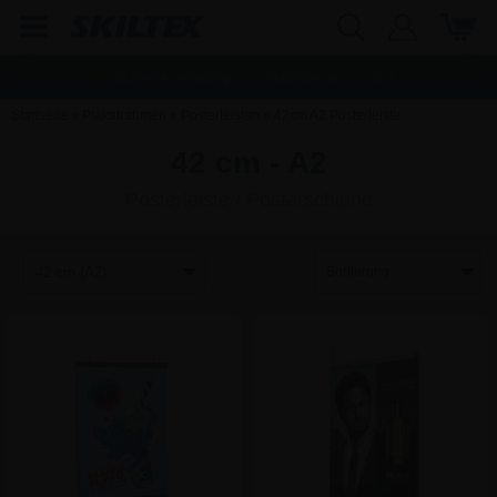
Schnelle Lieferung
Frachtfrei ab
142,80
€
Startseite
»
Plakatrahmen
»
Posterleisten
»
42cm A2 Posterleiste
42 cm - A2
Posterleiste / Posterschiene