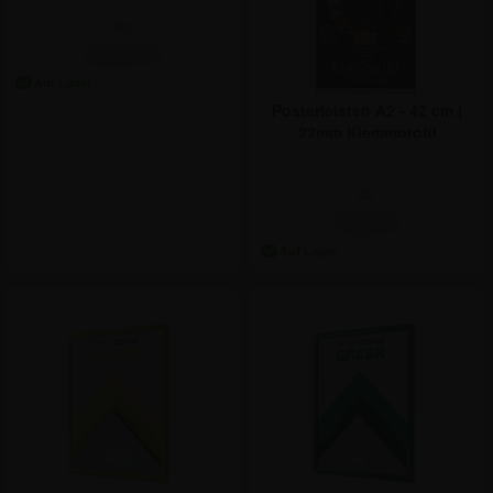
ab:
11,84 €
Posterleisten A2 - 42 cm |
22mm Klemmprofil
ab:
9,46 €