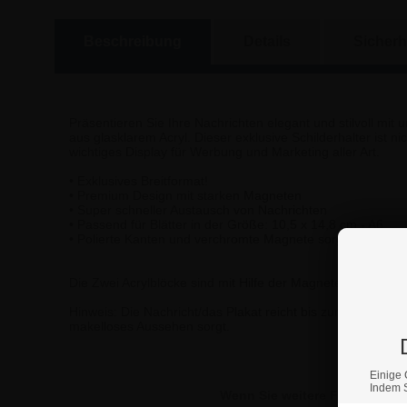
Beschreibung
Details
Sicherh
Präsentieren Sie Ihre Nachrichten elegant und stilvoll mit
aus glasklarem Acryl. Dieser exklusive Schilderhalter ist ni
wichtiges Display für Werbung und Marketing aller Art.
• Exklusives Breitformat!
• Premium Design mit starken Magneten
• Super schneller Austausch von Nachrichten
• Passend für Blätter in der Größe: 10,5 x 14,8 cm - A6
• Polierte Kanten und verchromte Magnete sorgen für ein e
Die Zwei Acrylblöcke sind mit Hilfe der Magnete zusammeng
Hinweis: Die Nachricht/das Plakat reicht bis zum Rand und
makelloses Aussehen sorgt.
Einige 
Indem S
Wenn Sie weitere Fragen habe