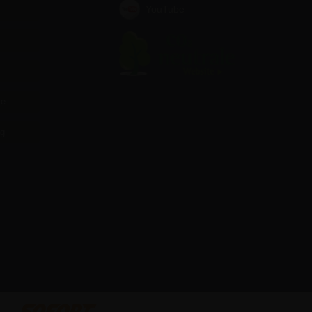
YouTube
te
ag