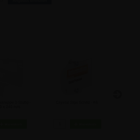
r?
Angebot einholen
treppe 3-Stufig -
Crystal Sign Schild - A6
Acryl De
70 x 240 mm
0,17 €
28,50 €