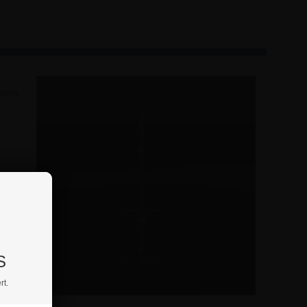
tellt
et.
nen
S
rt.