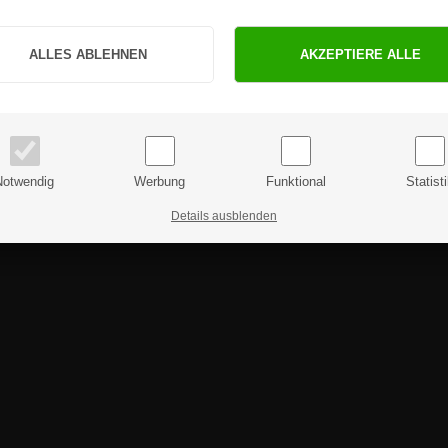
Sind Sie Privat- oder Geschäftskunde?
PRIVATKUNDE
GESCHÄFTSKUNDE
Preise inkl. MwSt.
Preise exkl. MwSt.
Notwendig
Werbung
Funktional
Statist
Details ausblenden