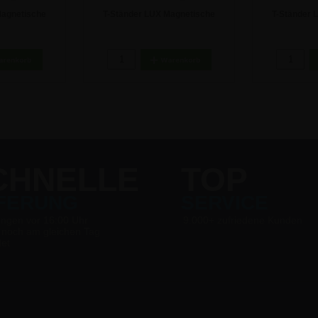
Magnetische
T-Ständer LUX Magnetische
T-Ständer 
ler - A6
Tischaufsteller - A4
Tischau
 €
23,74 €
1
CHNELLE
TOP
EFERUNG
SERVICE
ungen vor 16:00 Uhr
9.000+ zufriedene Kunden
 noch am gleichen Tag
det