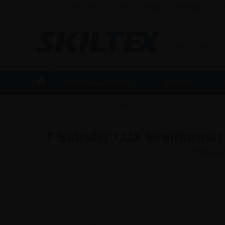
Schnelle Lieferung – Lieferzeit beträgt 1-3 Werktage
GESCHÄFT
Alle Preise inkl
Alle Kategorien A-Z
Schilder
»
»
»
Startseite
Schilder
Schildhalter
A6 Schildhalter
T-Ständer LUX Breitformat 
Artikel-Nr.:
3355A6