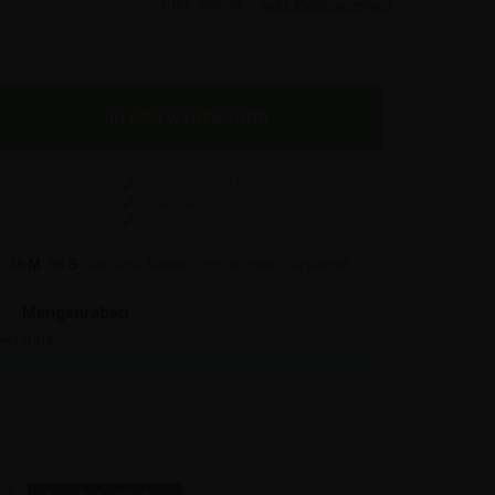
Inkl. MwSt. -
exkl. MwSt. anzeigen
Versand nur
7,95
€
Preisgarantie
Top Service
S
48
M
05
S
wird Ihre Bestellung morgen versandt!
Mengenrabatt
reis/stk:
Sparen:
11,84
-
11,47
3,70
11,00
21,00
10,35
74,50
9,88
490,00