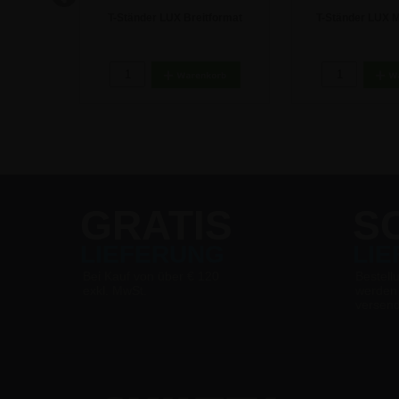
format
T-Ständer LUX Breitformat
T-Ständer LUX 
eller - A5
Magnetischer Tischaufsteller - A4
Tischaufstel
23,74 €
11,84
GRATIS
S
LIEFERUNG
LI
Bei Kauf von über € 120
Bestell
exkl. MwSt.
werden
versen