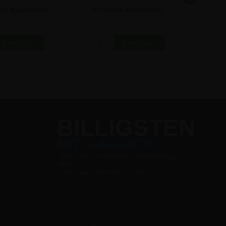
LUX Magnetische
Acrylblock Magnetische
T-Stände
fsteller - A5
Schildhalter - A6
A4
5,41 €
14,22 €
BILLIGSTEN
MIT GARANTIE
Wenn Sie die Ware wo anders billiger
finden,
sinken wir den Preis mit 5%