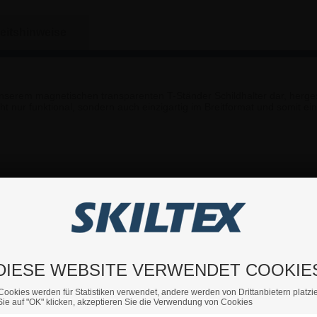
eitshinweise
 unserem magnetischen transparenten T-Ständer Schildhalter dar, herges
cht nur funktional, sondern auch einzigartig im Breitformat und somit ein
dles und stilvolle Aussehen.
esetzt, welche für Schutz als auch leichten Austausch von Medien biet
 füllt das gesamte Schild aus, was für eine optimale Montierung und ei
DIESE WEBSITE VERWENDET COOKIE
Cookies werden für Statistiken verwendet, andere werden von Drittanbietern platzie
ie auf "OK" klicken, akzeptieren Sie die Verwendung von Cookies
n sollten, können Sie sich gerne an uns wenden.