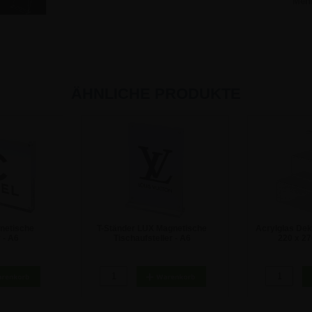
Meh
ÄHNLICHE PRODUKTE
netische
T-Ständer LUX Magnetische
Acrylglas Deko
 - A6
Tischaufsteller - A6
220 x 2
 €
11,84 €
2