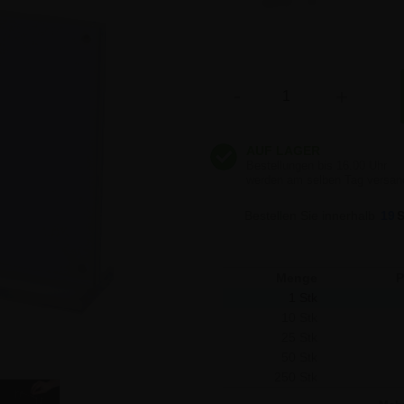
11,84 €
11,84 €
Anzahl
-
+
11,84 €
11,84 €
Bestellen Sie innerhalb
19
11,84 €
Menge
P
1 Stk
10 Stk
25 Stk
50 Stk
250 Stk