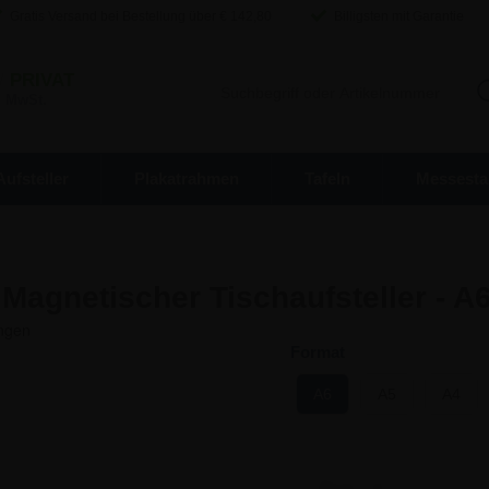
Gratis Versand bei Bestellung über €
142,80
Billigsten mit Garantie
/
PRIVAT
. MwSt.
Aufsteller
Plakatrahmen
Tafeln
Messesta
Magnetischer Tischaufsteller - A
Format
A6
A5
A4