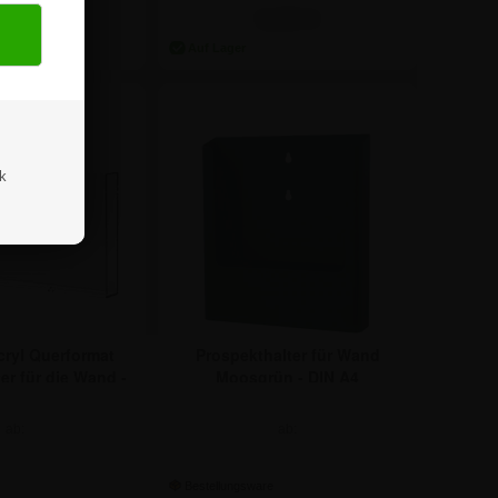
,22 €
5,89 €
ik
ryl Querformat
Prospekthalter für Wand
er für die Wand -
Moosgrün - DIN A4
IN A4
ab:
ab:
,65 €
9,22 €