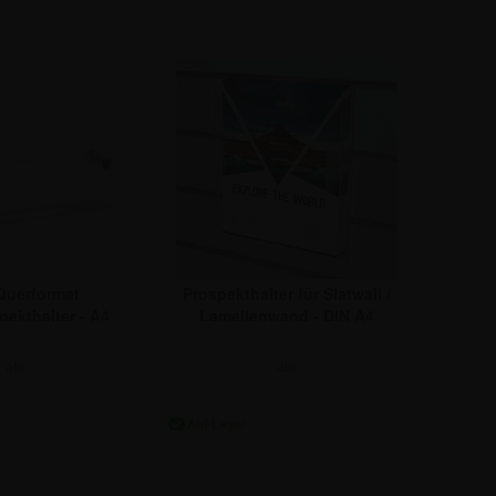
Querformat
Prospekthalter für Slatwall /
ekthalter - A4
Lamellenwand - DIN A4
ab:
ab:
,20 €
9,22 €