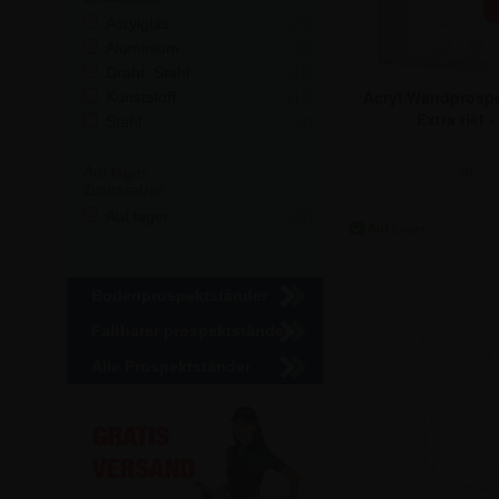
Acrylglas
(23)
Aluminium
(3)
Draht, Stahl
(10)
Acryl Wandprospe
Kunststoff
(13)
Extra tief -
Stahl
(2)
Auf lager
ab:
Zurücksetzen
15,41 
Auf lager
(42)
Bodenprospektständer
Faltbarer prospektständer
Alle Prospektständer