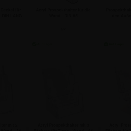
 Deckel für
Prospekthalt
Acryl Prospekthalter für die
- DIN LANG
den Auße
Wand - DIN A5
ab:
€
18
4,70 €
ter mit 2
Acryl Prospekthalter mit 3
Acryl Prosp
/ Wand - A5
Fächern für Tisch / Wand - A5
Fächern für 