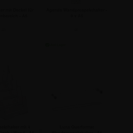
er mit Deckel für
Agenda Wandprospekthalter -
nbereich - A5
9 x A5
ab:
ab:
,86 €
30,88 €
ekthalter mit 4
Luna Querformat
Tisch / Wand - A5
Wandprospekthalter - A5