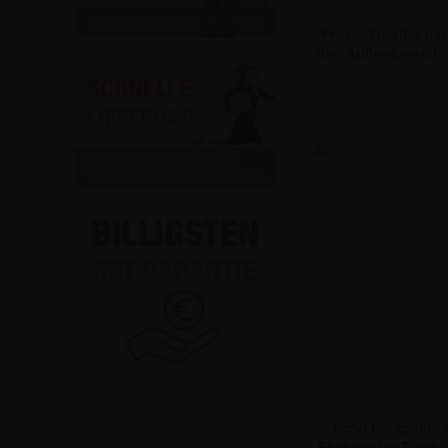
Prospekthalter mit
den Außenbereich 
ab:
11,84 
Acryl Prospekthal
Fächern für Tisch 