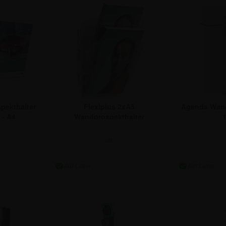
spekthalter
Flexiplus 2xA5
Agenda Wand
 - A4
Wandprospekthalter
1
ab:
€
20,17 €
10