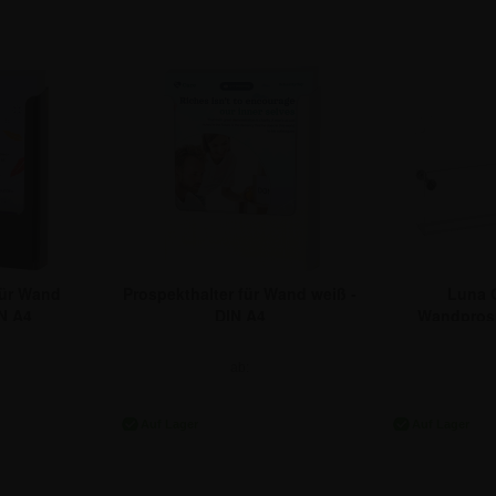
für Wand
Prospekthalter für Wand weiß -
Luna 
IN A4
DIN A4
Wandprosp
ab:
9,22 €
10