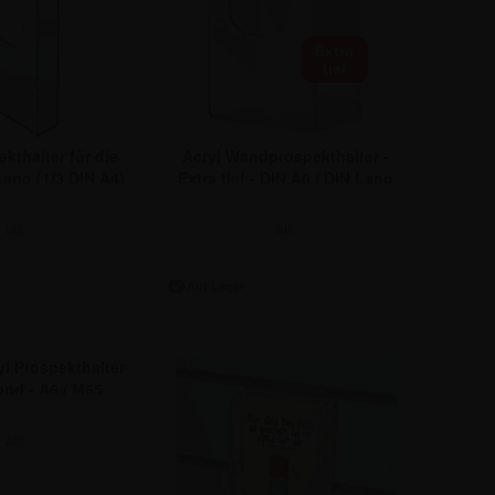
Extra
tief
ekthalter für die
Acryl Wandprospekthalter -
ang (1/3 DIN A4)
Extra tief - DIN A6 / DIN Lang
ab:
ab:
,51 €
9,46 €
yl Prospekthalter
and - A6 / M65
ab:
11,00 €