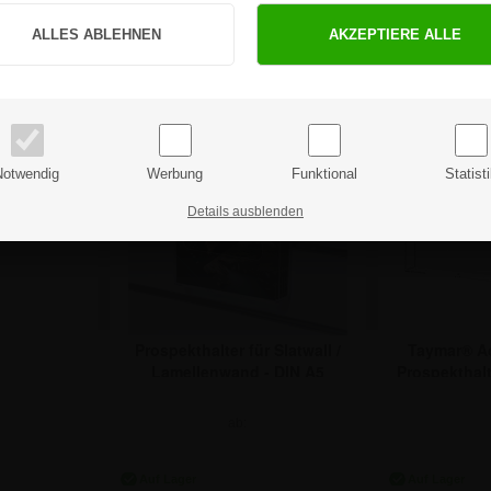
Sind Sie Privat- oder Geschäftskunde?
5,89 €
14
PRIVATKUNDE
GESCHÄFTSKUNDE
Preise inkl. MwSt.
Preise exkl. MwSt.
spekthalter
 - A5
Notwendig
Werbung
Funktional
Statist
Details ausblenden
0 €
Prospekthalter für Slatwall /
Taymar® Ac
Lamellenwand - DIN A5
Prospekthalt
D
ab:
5,89 €
10