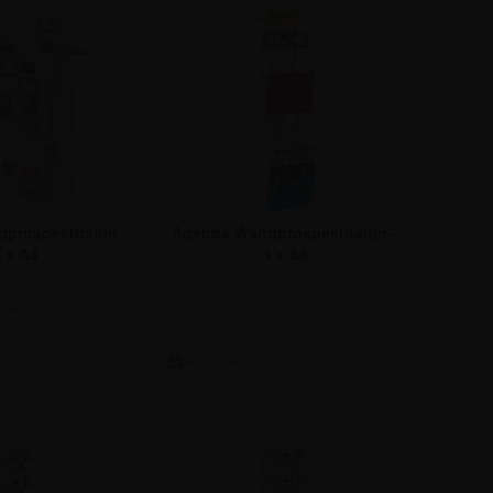
prospekthalter -
Agenda Wandprospekthalter -
 x A4
3 x A4
ab:
ab:
,65 €
23,74 €