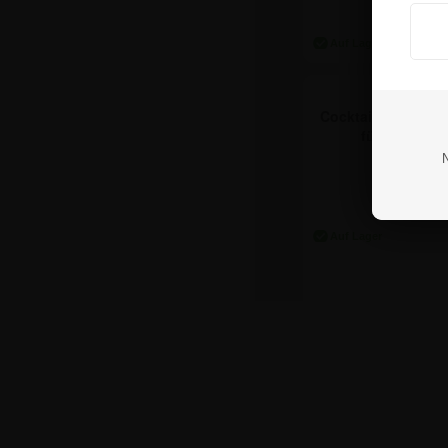
5,89 €
Cocktail Acryl Pro
für die Wand
ab:
9,4
15,77