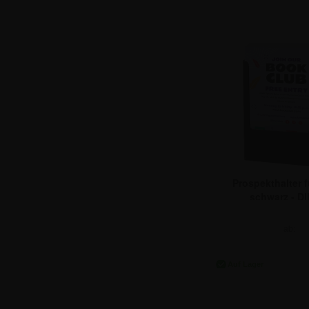
Prospekthalter 
schwarz - D
ab:
9,22 €