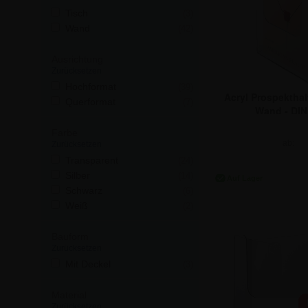
Tisch
(3)
Wand
(42)
Ausrichtung
Zurücksetzen
Hochformat
(39)
Acryl Prospekthalt
Querformat
(7)
Wand - DIN
Farbe
ab:
Zurücksetzen
6,72 €
Transparent
(24)
Silber
(14)
Schwarz
(6)
Weiß
(2)
Bauform
Zurücksetzen
Mit Deckel
(3)
Material
Zurücksetzen