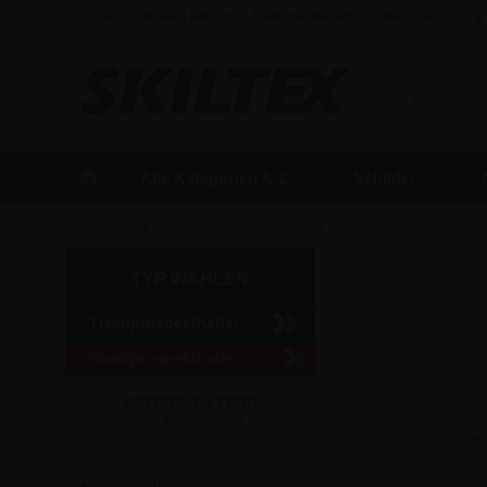
Schnelle Lieferung – Lieferzeit beträgt 1-3 Werktage
GESCHÄFT
Alle Preise inkl
Alle Kategorien A-Z
Schilder
»
»
»
Startseite
Aufsteller
Prospektständer
Wandprospekthalter
TYP WÄHLEN
Tischprospekthalter
Wandprospekthalter
ARTIKEL FILTERN
Alle Filter löschen
Ausführung
Zurücksetzen