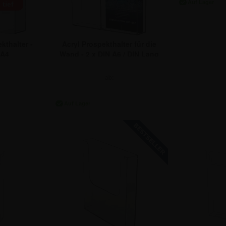
tief
kthalter -
Acryl Prospekthalter für die
 A4
Wand - 2 x DIN A6 / DIN Lang
ab:
€
5,89 €